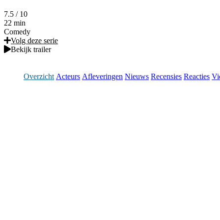
7.5
/ 10
22 min
Comedy
Volg deze serie
Bekijk trailer
Overzicht
Acteurs
Afleveringen
Nieuws
Recensies
Reacties
Vi