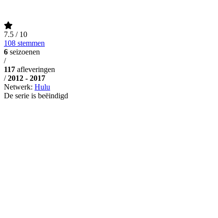
7.5
/ 10
108 stemmen
6
seizoenen
/
117
afleveringen
/
2012 - 2017
Netwerk:
Hulu
De serie is beëindigd