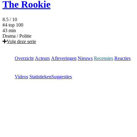
The Rookie
8.5
/ 10
#4
top 100
43 min
Drama
/
Politie
Volg deze serie
Overzicht
Acteurs
Afleveringen
Nieuws
Recensies
Reacties
Videos
Statistieken
Suggesties