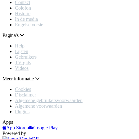
Contact
Colofon
Historie
In de media
Engelse versie
Pagina's
Help
Lijsten
Gebruikers
TV gids
Videos
Meer informatie
Cookies
Disclaimer
Algemene gebruikersvoorwaarden
Algemene voorwaarden
Plugins
Apps
App Store
Google Play
Powered by