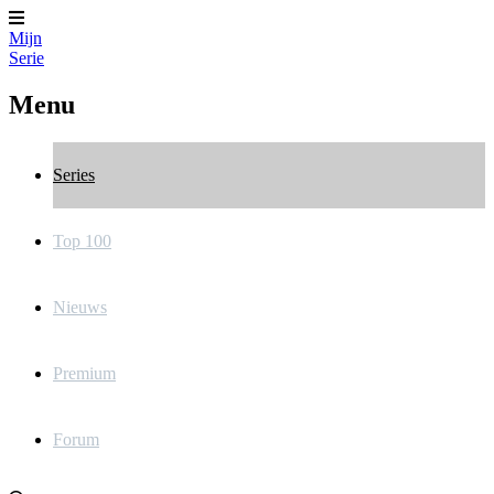
Mijn
Serie
Menu
Series
Top 100
Nieuws
Premium
Forum