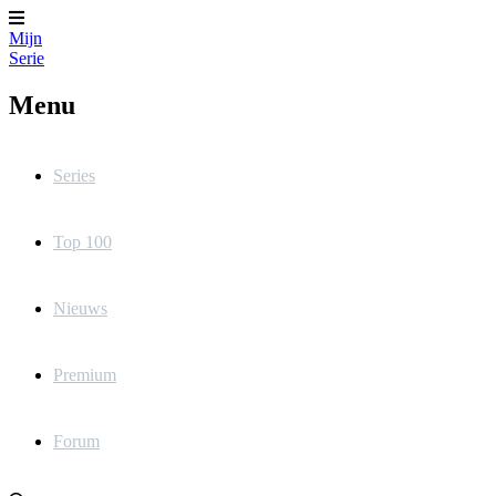
Mijn
Serie
Menu
Series
Top 100
Nieuws
Premium
Forum