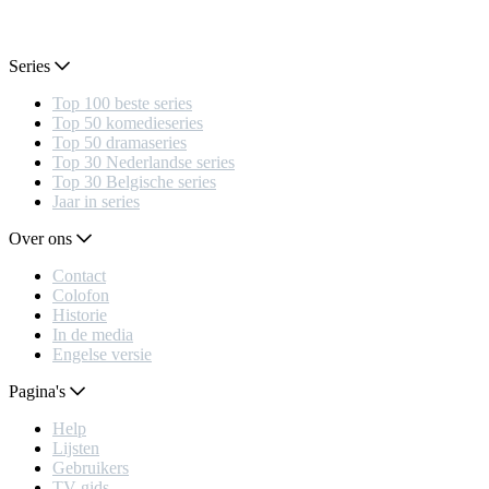
Series
Top 100 beste series
Top 50 komedieseries
Top 50 dramaseries
Top 30 Nederlandse series
Top 30 Belgische series
Jaar in series
Over ons
Contact
Colofon
Historie
In de media
Engelse versie
Pagina's
Help
Lijsten
Gebruikers
TV gids