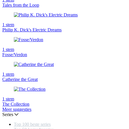
Tales from the Loop
1
stem
Philip K. Dick's Electric Dreams
1
stem
Fosse/Verdon
1
stem
Catherine the Great
1
stem
The Collection
Meer suggesties
Series
Top 100 beste series