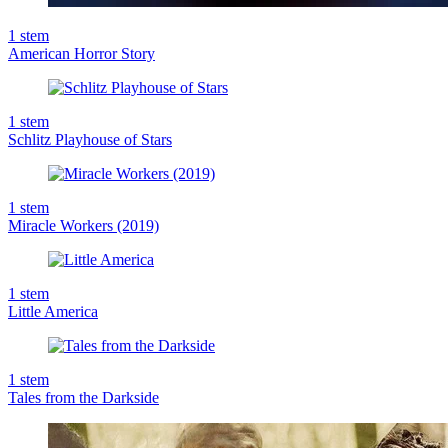
1
stem
American Horror Story
1
stem
Schlitz Playhouse of Stars
1
stem
Miracle Workers (2019)
1
stem
Little America
1
stem
Tales from the Darkside