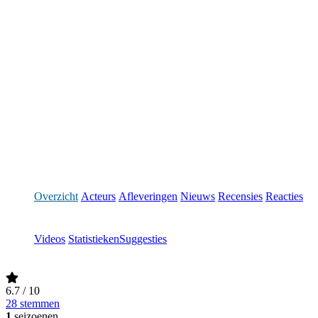
Overzicht
Acteurs
Afleveringen
Nieuws
Recensies
Reacties
Videos
Statistieken
Suggesties
6.7
/ 10
28 stemmen
1
seizoenen