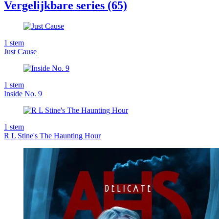
Vergelijkbare series (65)
1
stem
Just Cause
1
stem
Inside No. 9
1
stem
R L Stine's The Haunting Hour