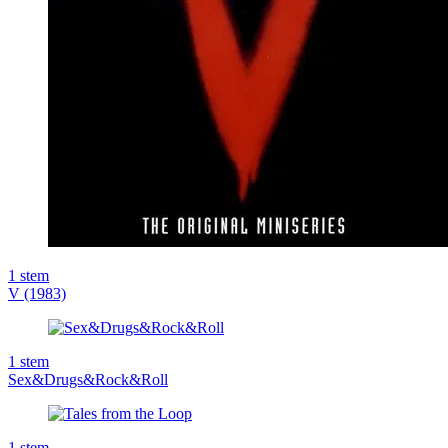
1
stem
V (1983)
1
stem
Sex&Drugs&Rock&Roll
1
stem