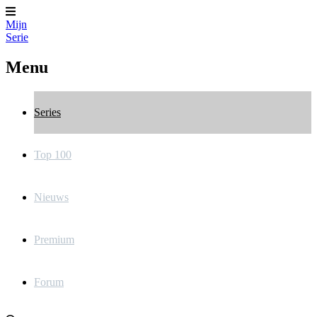
Mijn
Serie
Menu
Series
Top 100
Nieuws
Premium
Forum