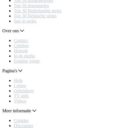
Top 50 komedieseries
Top 50 dramaseries
Top 30 Nederlandse series
Top 30 Belgische series
Jaar in series
Over ons
Contact
Colofon
Historie
In de media
Engelse versie
Pagina's
Help
Lijsten
Gebruikers
TV gids
Videos
Meer informatie
Cookies
Disclaimer