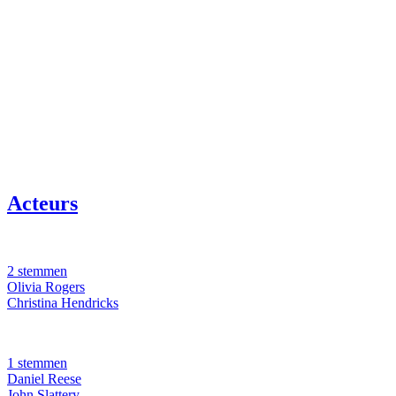
Acteurs
2 stemmen
Olivia Rogers
Christina Hendricks
1 stemmen
Daniel Reese
John Slattery