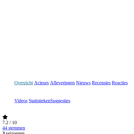
Overzicht
Acteurs
Afleveringen
Nieuws
Recensies
Reacties
Videos
Statistieken
Suggesties
7.2
/ 10
44 stemmen
3
seizoenen