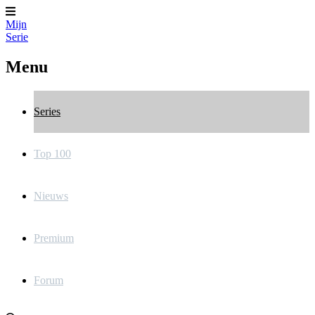
Mijn
Serie
Menu
Series
Top 100
Nieuws
Premium
Forum