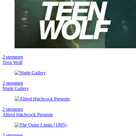
2
stemmen
Teen Wolf
2
stemmen
Night Gallery
2
stemmen
Alfred Hitchcock Presents
2
stemmen