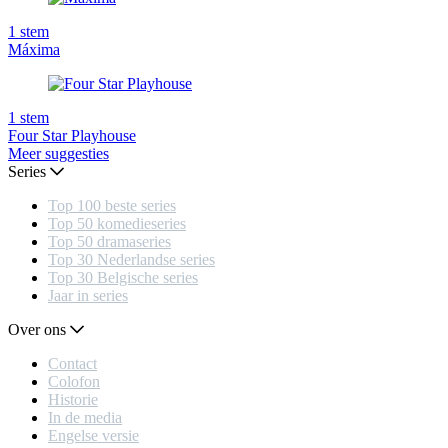
1
stem
Máxima
1
stem
Four Star Playhouse
Meer suggesties
Series
Top 100 beste series
Top 50 komedieseries
Top 50 dramaseries
Top 30 Nederlandse series
Top 30 Belgische series
Jaar in series
Over ons
Contact
Colofon
Historie
In de media
Engelse versie