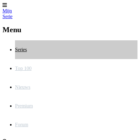
Mijn
Serie
Menu
Series
Top 100
Nieuws
Premium
Forum