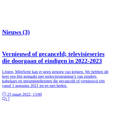
Nieuws (3)
Vernieuwd of gecanceld; televisieseries
die doorgaan of eindigen in 2022-2023
Lijsten, MijnSerie kan er geen genoeg van krijgen. We hebben dit
keer een lijst gemaakt met series/programma’s van zenders,
kabelaars en streamingdiensten die gecanceld of vernieuwd zijn
vanaf 1 augustus 2021 tot en met heden.
25 maart 2022, 13:00
7