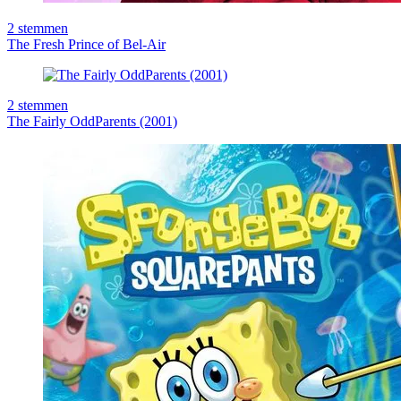
2
stemmen
The Fresh Prince of Bel-Air
2
stemmen
The Fairly OddParents (2001)