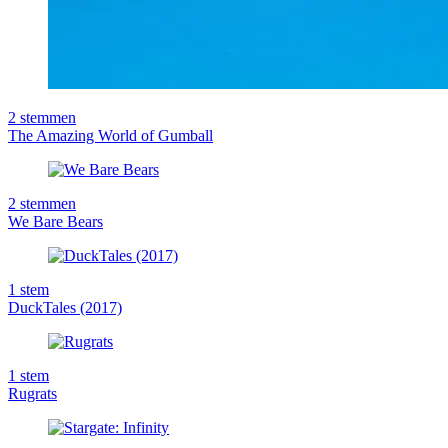
2
stemmen
The Amazing World of Gumball
2
stemmen
We Bare Bears
1
stem
DuckTales (2017)
1
stem
Rugrats