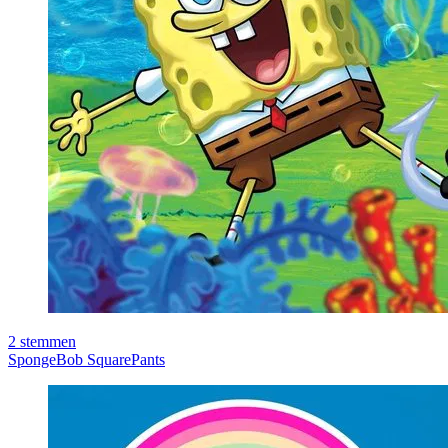
2
stemmen
SpongeBob SquarePants