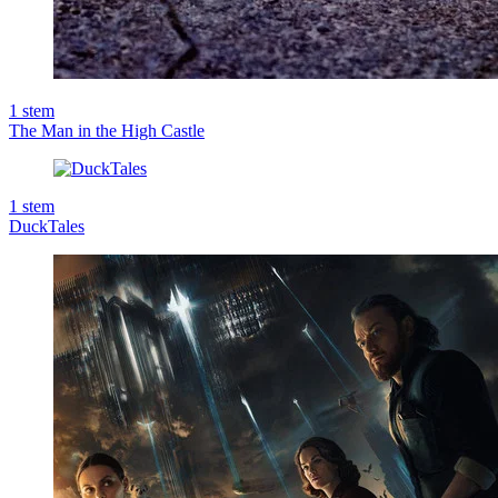
1
stem
The Man in the High Castle
1
stem
DuckTales