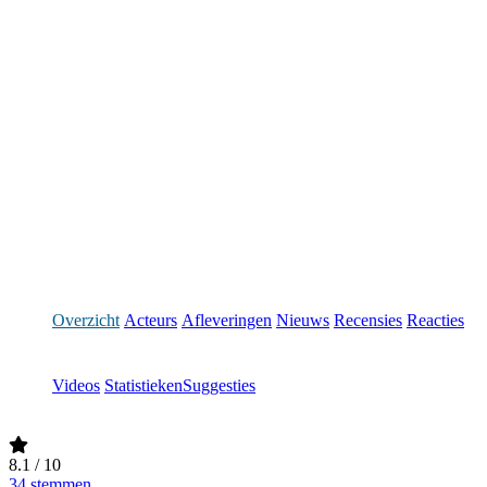
Overzicht
Acteurs
Afleveringen
Nieuws
Recensies
Reacties
Videos
Statistieken
Suggesties
8.1
/ 10
34 stemmen