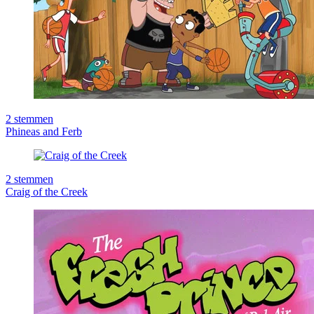
2
stemmen
Phineas and Ferb
2
stemmen
Craig of the Creek