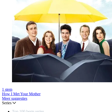
1
stem
How I Met Your Mother
Meer suggesties
Series
Top 100 beste series