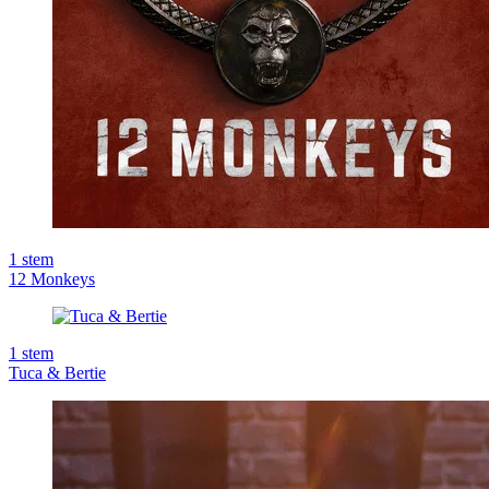
1
stem
12 Monkeys
1
stem
Tuca & Bertie