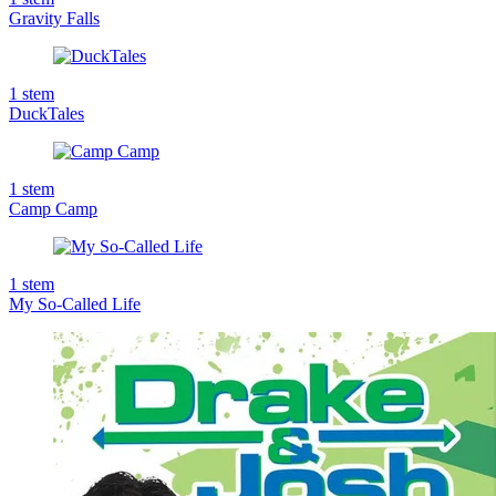
Gravity Falls
1
stem
DuckTales
1
stem
Camp Camp
1
stem
My So-Called Life