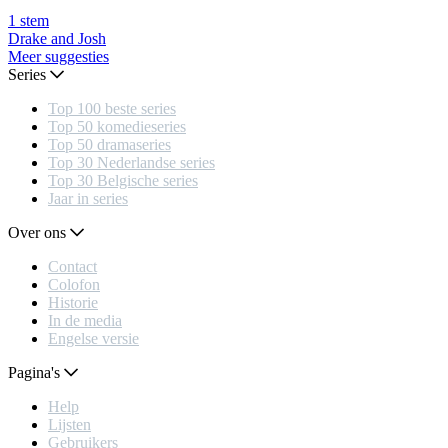
1
stem
Drake and Josh
Meer suggesties
Series
Top 100 beste series
Top 50 komedieseries
Top 50 dramaseries
Top 30 Nederlandse series
Top 30 Belgische series
Jaar in series
Over ons
Contact
Colofon
Historie
In de media
Engelse versie
Pagina's
Help
Lijsten
Gebruikers