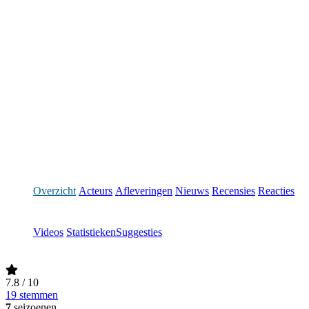
Overzicht
Acteurs
Afleveringen
Nieuws
Recensies
Reacties
Videos
Statistieken
Suggesties
7.8
/ 10
19 stemmen
7
seizoenen