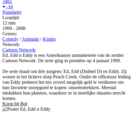
3482
-16
Popularity
Looptijd:
12 min
1999
-
2008
Genres:
Comedy
/
Animatie
/
Kinder
Netwerk:
Cartoon Network
Ed, Edd n Eddy is een Amerikaanse animatieserie van de zender
Cartoon Network. De serie ging in première op 4 januari 1999.
De serie draait om drie jongens: Ed, Edd (Dubbel D) en Eddy. Zij
wonen in het fictieve dorp Peach Creek. Onder de officieuze leiding
van Eddy probeert het trio zoveel mogelijk geld te verdienen om
hun favoriete snoepgoed te kopen: smoelentrekkers. Meestal
mislukken hun plannen, waardoor ze in moeilijke situaties terecht
komen.
Koop bij Bol