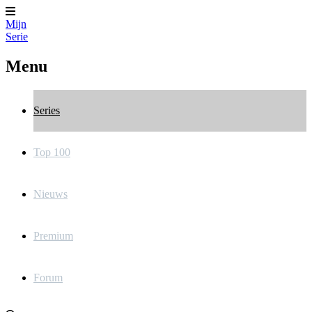
Mijn
Serie
Menu
Series
Top 100
Nieuws
Premium
Forum