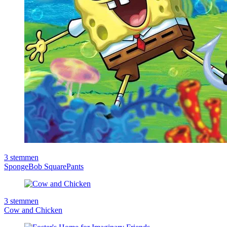
3
stemmen
SpongeBob SquarePants
3
stemmen
Cow and Chicken