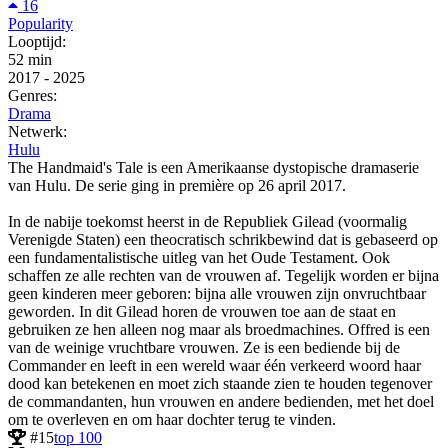
16
Popularity
Looptijd:
52 min
2017
-
2025
Genres:
Drama
Netwerk:
Hulu
The Handmaid's Tale is een Amerikaanse dystopische dramaserie
van Hulu. De serie ging in première op 26 april 2017.
In de nabije toekomst heerst in de Republiek Gilead (voormalig
Verenigde Staten) een theocratisch schrikbewind dat is gebaseerd op
een fundamentalistische uitleg van het Oude Testament. Ook
schaffen ze alle rechten van de vrouwen af. Tegelijk worden er bijna
geen kinderen meer geboren: bijna alle vrouwen zijn onvruchtbaar
geworden. In dit Gilead horen de vrouwen toe aan de staat en
gebruiken ze hen alleen nog maar als broedmachines. Offred is een
van de weinige vruchtbare vrouwen. Ze is een bediende bij de
Commander en leeft in een wereld waar één verkeerd woord haar
dood kan betekenen en moet zich staande zien te houden tegenover
de commandanten, hun vrouwen en andere bedienden, met het doel
om te overleven en om haar dochter terug te vinden.
#15
top 100