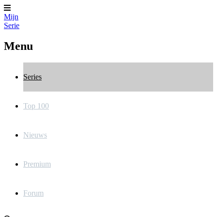
Mijn
Serie
Menu
Series
Top 100
Nieuws
Premium
Forum