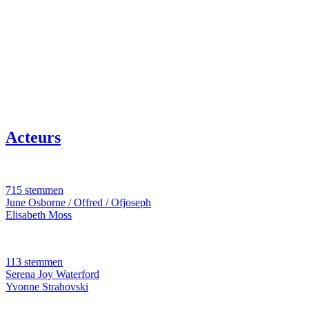
Acteurs
715 stemmen
June Osborne / Offred / Ofjoseph
Elisabeth Moss
113 stemmen
Serena Joy Waterford
Yvonne Strahovski