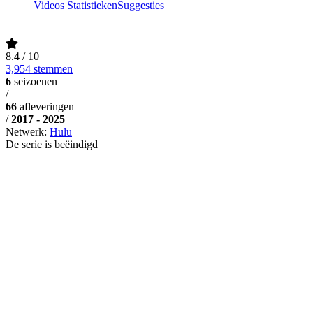
Videos
Statistieken
Suggesties
8.4
/ 10
3,954 stemmen
6
seizoenen
/
66
afleveringen
/
2017 - 2025
Netwerk:
Hulu
De serie is beëindigd