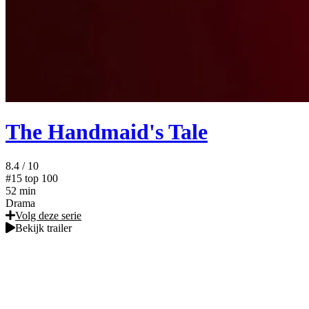
The Handmaid's Tale
8.4
/ 10
#15
top 100
52 min
Drama
Volg deze serie
Bekijk trailer