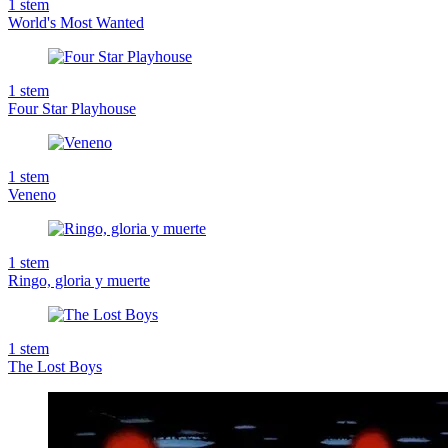
1
stem
World's Most Wanted
1
stem
Four Star Playhouse
1
stem
Veneno
1
stem
Ringo, gloria y muerte
1
stem
The Lost Boys