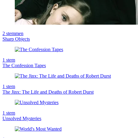
2
stemmen
Sharp Objects
1
stem
The Confession Tapes
1
stem
The Jinx: The Life and Deaths of Robert Durst
1
stem
Unsolved Mysteries