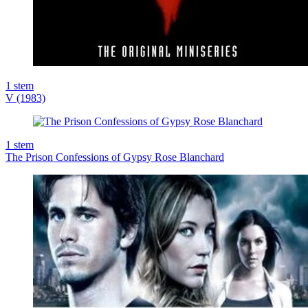
1
stem
V (1983)
1
stem
The Prison Confessions of Gypsy Rose Blanchard