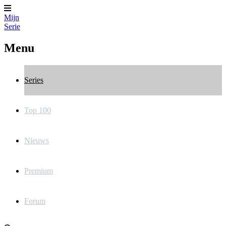
Mijn
Serie
Menu
Series
Top 100
Nieuws
Premium
Forum