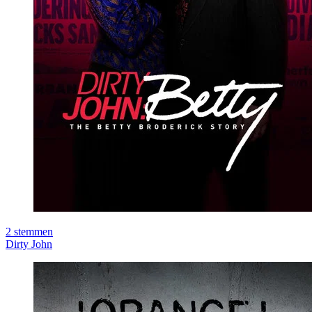
2
stemmen
Dirty John