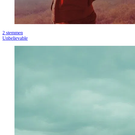
2
stemmen
Unbelievable