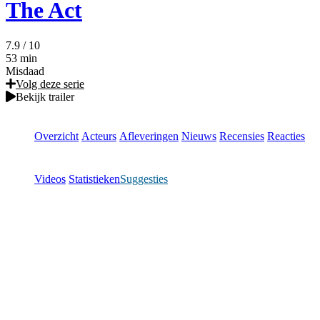
The Act
7.9
/ 10
53 min
Misdaad
Volg deze serie
Bekijk trailer
Overzicht
Acteurs
Afleveringen
Nieuws
Recensies
Reacties
Videos
Statistieken
Suggesties