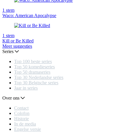
1
stem
Waco: American Apocalypse
1
stem
Kill or Be Killed
Meer suggesties
Series
Top 100 beste series
Top 50 komedieseries
Top 50 dramaseries
Top 30 Nederlandse series
Top 30 Belgische series
Jaar in series
Over ons
Contact
Colofon
Historie
In de media
Engelse versie