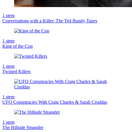
1
stem
Conversations with a Killer: The Ted Bundy Tapes
1
stem
King of the Con
1
stem
Twisted Killers
1
stem
UFO Conspiracies With Craig Charles & Sarah Cruddas
1
stem
The Hillside Strangler