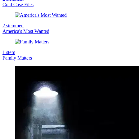
Cold Case Files
2
stemmen
America's Most Wanted
1
stem
Family Matters