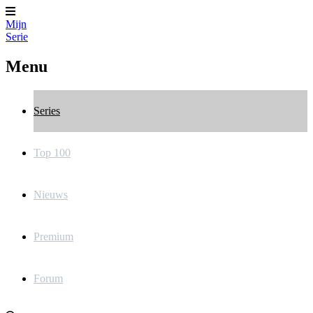
Mijn
Serie
Menu
Series
Top 100
Nieuws
Premium
Forum