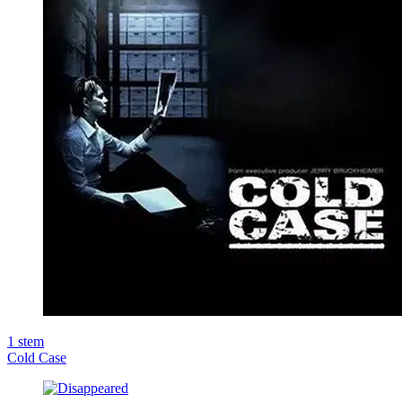
1
stem
Cold Case