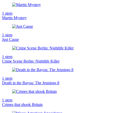
1
stem
Martin Mystery
1
stem
Just Cause
1
stem
Crime Scene Berlin: Nightlife Killer
1
stem
Death in the Bayou: The Jennings 8
1
stem
Crimes that shook Britain