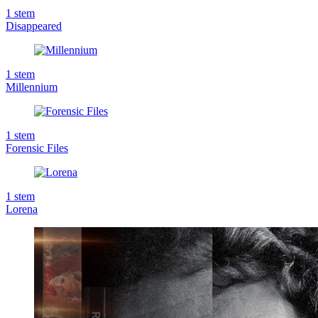
1
stem
Disappeared
1
stem
Millennium
1
stem
Forensic Files
1
stem
Lorena