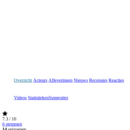
Overzicht
Acteurs
Afleveringen
Nieuws
Recensies
Reacties
Videos
Statistieken
Suggesties
7.3
/ 10
6 stemmen
14
seizoenen