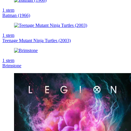
1
stem
Batman (1966)
1
stem
Teenage Mutant Ninja Turtles (2003)
1
stem
Brimstone