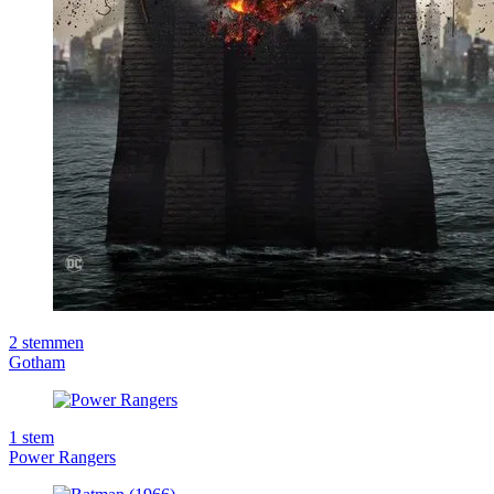
2
stemmen
Gotham
1
stem
Power Rangers