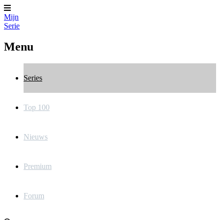
Mijn
Serie
Menu
Series
Top 100
Nieuws
Premium
Forum