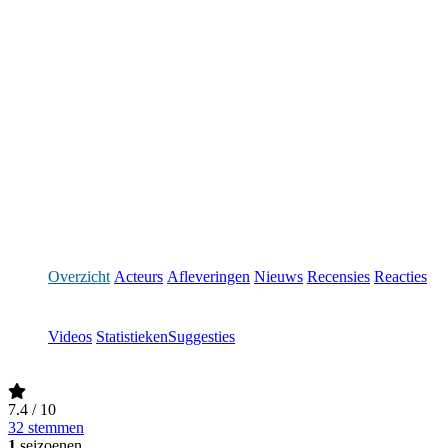
Overzicht
Acteurs
Afleveringen
Nieuws
Recensies
Reacties
Videos
Statistieken
Suggesties
7.4
/ 10
32 stemmen
1
seizoenen