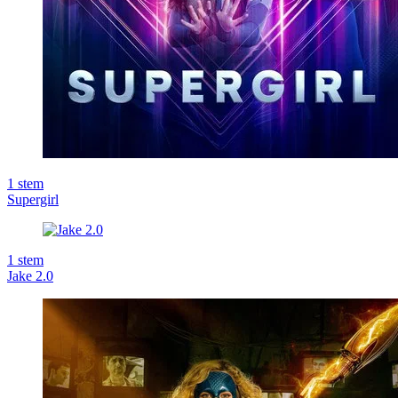
1
stem
Supergirl
1
stem
Jake 2.0