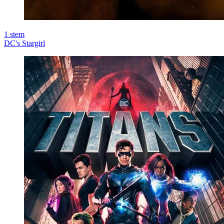
1
stem
DC's Stargirl