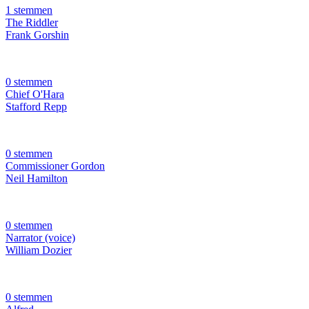
1 stemmen
The Riddler
Frank Gorshin
0 stemmen
Chief O'Hara
Stafford Repp
0 stemmen
Commissioner Gordon
Neil Hamilton
0 stemmen
Narrator (voice)
William Dozier
0 stemmen