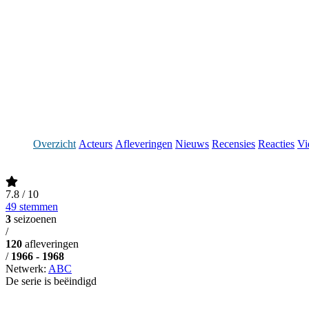
Overzicht
Acteurs
Afleveringen
Nieuws
Recensies
Reacties
Vi
7.8
/ 10
49 stemmen
3
seizoenen
/
120
afleveringen
/
1966 - 1968
Netwerk:
ABC
De serie is beëindigd