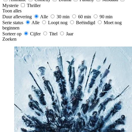
Mysterie
Thriller
Toon alles
Duur aflevering
Alle
30 min
60 min
90 min
Serie status
Alle
Loopt nog
Beëindigd
Moet nog
beginnen
Sorteer op
Cijfer
Titel
Jaar
Zoeken