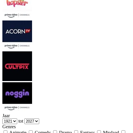
Jaar
tot
Genres
Animatie
Comedy
Drama
Fantasy
Misdaad