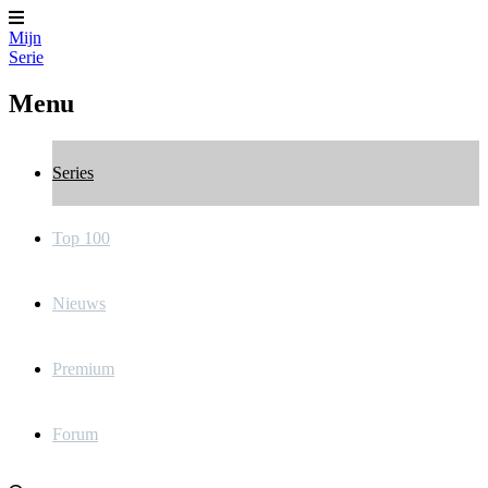
Mijn
Serie
Menu
Series
Top 100
Nieuws
Premium
Forum