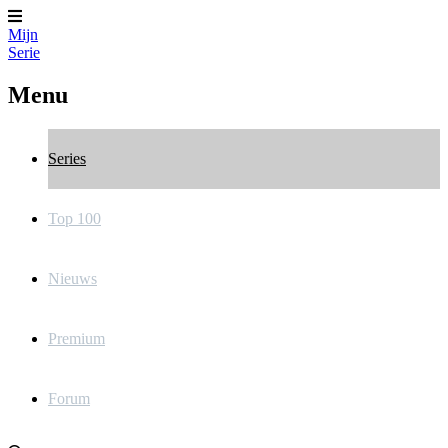
Mijn
Serie
Menu
Series
Top 100
Nieuws
Premium
Forum