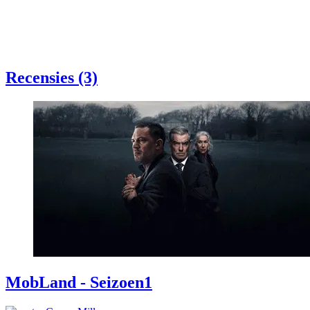
Recensies (3)
MobLand - Seizoen1