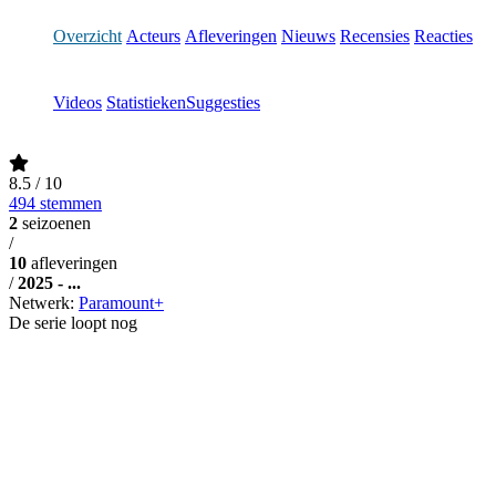
Overzicht
Acteurs
Afleveringen
Nieuws
Recensies
Reacties
Videos
Statistieken
Suggesties
8.5
/ 10
494 stemmen
2
seizoenen
/
10
afleveringen
/
2025 - ...
Netwerk:
Paramount+
De serie loopt nog