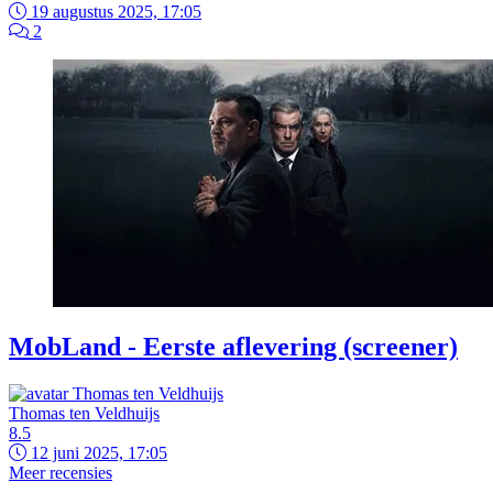
19 augustus 2025, 17:05
2
MobLand - Eerste aflevering (screener)
Thomas ten Veldhuijs
8.5
12 juni 2025, 17:05
Meer recensies