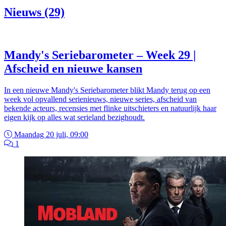
Nieuws (29)
Mandy's Seriebarometer – Week 29 |
Afscheid en nieuwe kansen
In een nieuwe Mandy's Seriebarometer blikt Mandy terug op een
week vol opvallend serienieuws, nieuwe series, afscheid van
bekende acteurs, recensies met flinke uitschieters en natuurlijk haar
eigen kijk op alles wat serieland bezighoudt.
Maandag 20 juli, 09:00
1