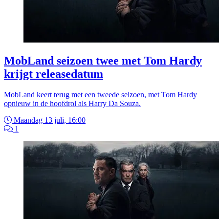
MobLand seizoen twee met Tom Hardy
krijgt releasedatum
MobLand keert terug met een tweede seizoen, met Tom Hardy
opnieuw in de hoofdrol als Harry Da Souza.
Maandag 13 juli, 16:00
1