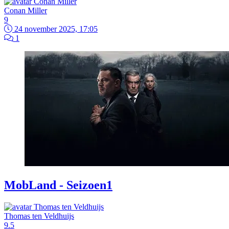
Conan Miller
9
24 november 2025, 17:05
1
MobLand - Seizoen1
Thomas ten Veldhuijs
9.5