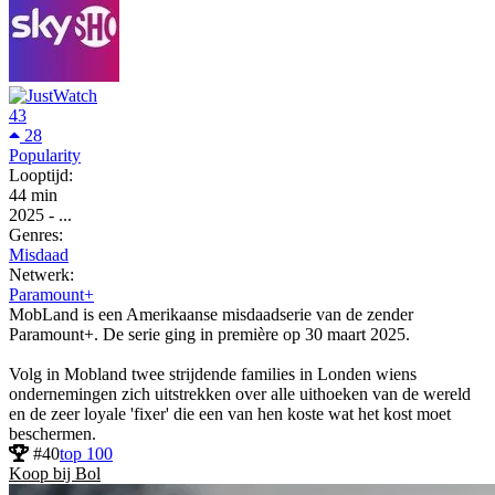
43
28
Popularity
Looptijd:
44 min
2025
-
...
Genres:
Misdaad
Netwerk:
Paramount+
MobLand is een Amerikaanse misdaadserie van de zender
Paramount+. De serie ging in première op 30 maart 2025.
Volg in Mobland twee strijdende families in Londen wiens
ondernemingen zich uitstrekken over alle uithoeken van de wereld
en de zeer loyale 'fixer' die een van hen koste wat het kost moet
beschermen.
#40
top 100
Koop bij Bol