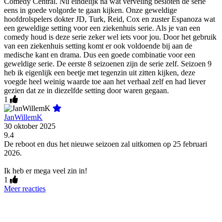
Comedy Central. Nu eindelijk na wat verveling besloten de serie
eens in goede volgorde te gaan kijken. Onze geweldige
hoofdrolspelers dokter JD, Turk, Reid, Cox en zuster Espanoza wat
een geweldige setting voor een ziekenhuis serie. Als je van een
comedy houd is deze serie zeker wel iets voor jou. Door het gebruik
van een ziekenhuis setting komt er ook voldoende bij aan de
medische kant en drama. Dus een goede combinatie voor een
geweldige serie. De eerste 8 seizoenen zijn de serie zelf. Seizoen 9
heb ik eigenlijk een beetje met tegenzin uit zitten kijken, deze
voegde heel weinig waarde toe aan het verhaal zelf en had liever
gezien dat ze in diezelfde setting door waren gegaan.
1
JanWillemK
30 oktober 2025
9.4
De reboot en dus het nieuwe seizoen zal uitkomen op 25 februari
2026.
Ik heb er mega veel zin in!
1
Meer reacties