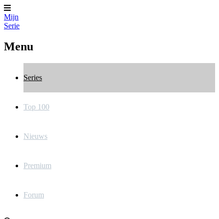
Mijn
Serie
Menu
Series
Top 100
Nieuws
Premium
Forum