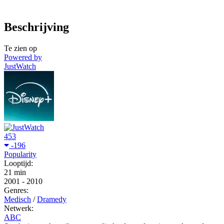
Beschrijving
Te zien op
Powered by
JustWatch
453
-196
Popularity
Looptijd:
21 min
2001
-
2010
Genres:
Medisch
/
Dramedy
Netwerk:
ABC