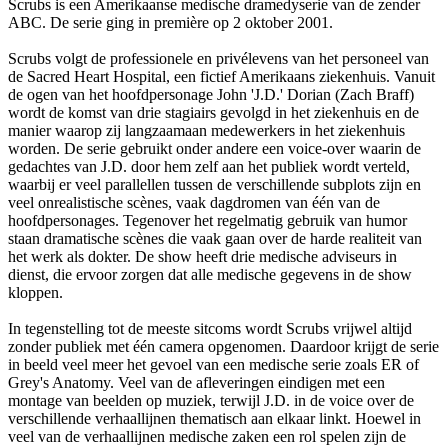
Scrubs is een Amerikaanse medische dramedyserie van de zender
ABC. De serie ging in première op 2 oktober 2001.
Scrubs volgt de professionele en privélevens van het personeel van
de Sacred Heart Hospital, een fictief Amerikaans ziekenhuis. Vanuit
de ogen van het hoofdpersonage John 'J.D.' Dorian (Zach Braff)
wordt de komst van drie stagiairs gevolgd in het ziekenhuis en de
manier waarop zij langzaamaan medewerkers in het ziekenhuis
worden. De serie gebruikt onder andere een voice-over waarin de
gedachtes van J.D. door hem zelf aan het publiek wordt verteld,
waarbij er veel parallellen tussen de verschillende subplots zijn en
veel onrealistische scènes, vaak dagdromen van één van de
hoofdpersonages. Tegenover het regelmatig gebruik van humor
staan dramatische scènes die vaak gaan over de harde realiteit van
het werk als dokter. De show heeft drie medische adviseurs in
dienst, die ervoor zorgen dat alle medische gegevens in de show
kloppen.
In tegenstelling tot de meeste sitcoms wordt Scrubs vrijwel altijd
zonder publiek met één camera opgenomen. Daardoor krijgt de serie
in beeld veel meer het gevoel van een medische serie zoals ER of
Grey's Anatomy. Veel van de afleveringen eindigen met een
montage van beelden op muziek, terwijl J.D. in de voice over de
verschillende verhaallijnen thematisch aan elkaar linkt. Hoewel in
veel van de verhaallijnen medische zaken een rol spelen zijn de