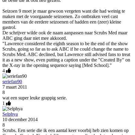
de beste die ik ooit heb gezien.
Seizoen 9 moet je maar gewoon vergeten want die had weinig te
maken met de voorgaande seizoenen. Zo ontbraken veel cast
members van de eerdere seizoenen of hadden een (zeer) kleine
gastrol.
De schrijver wilde ook de naam aanpassen naar Scrubs Med maar
ABC ging daar niet mee akkoord.
"Lawrence considered the eighth season to be the end of the show
Scrubs, going so far as to ask ABC if he could change the name to
Scrubs Med. ABC declined, but Lawrence still advised fans to treat
it as a new show, even putting a caption under the "Created By" on
the X-ray in the opening sequence saying [Med School]."
4
seriefan90
7 maart 2011
8
wat een super leuke grappig serie.
1
Selphya
10 december 2014
8
Scrubs. Een serie die ik een aantal keer voorbij heb zien komen op