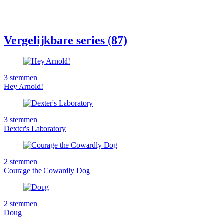
Vergelijkbare series (87)
3
stemmen
Hey Arnold!
3
stemmen
Dexter's Laboratory
2
stemmen
Courage the Cowardly Dog
2
stemmen
Doug