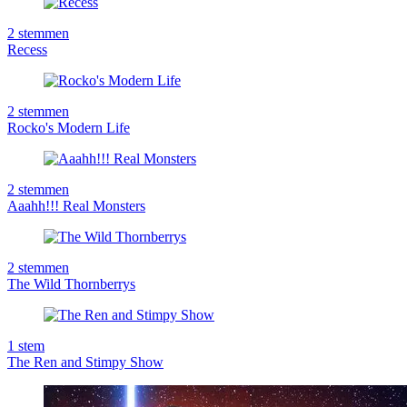
2
stemmen
Recess
2
stemmen
Rocko's Modern Life
2
stemmen
Aaahh!!! Real Monsters
2
stemmen
The Wild Thornberrys
1
stem
The Ren and Stimpy Show