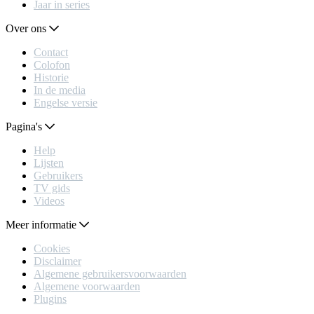
Jaar in series
Over ons
Contact
Colofon
Historie
In de media
Engelse versie
Pagina's
Help
Lijsten
Gebruikers
TV gids
Videos
Meer informatie
Cookies
Disclaimer
Algemene gebruikersvoorwaarden
Algemene voorwaarden
Plugins