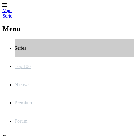
Mijn
Serie
Menu
Series
Top 100
Nieuws
Premium
Forum