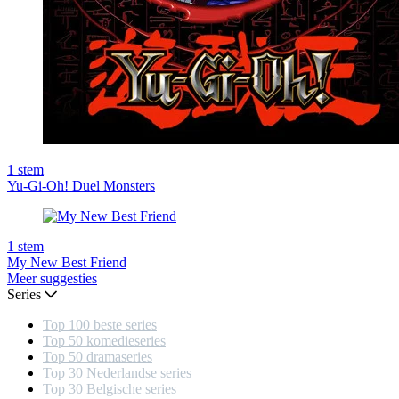
1
stem
Yu-Gi-Oh! Duel Monsters
1
stem
My New Best Friend
Meer suggesties
Series
Top 100 beste series
Top 50 komedieseries
Top 50 dramaseries
Top 30 Nederlandse series
Top 30 Belgische series