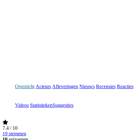
Overzicht
Acteurs
Afleveringen
Nieuws
Recensies
Reacties
Videos
Statistieken
Suggesties
7.4
/ 10
19 stemmen
10
seizoenen