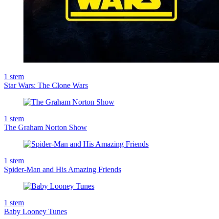
1
stem
Star Wars: The Clone Wars
1
stem
The Graham Norton Show
1
stem
Spider-Man and His Amazing Friends
1
stem
Baby Looney Tunes