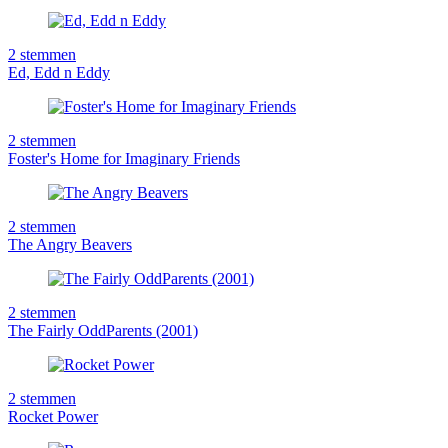
2
stemmen
Ed, Edd n Eddy
2
stemmen
Foster's Home for Imaginary Friends
2
stemmen
The Angry Beavers
2
stemmen
The Fairly OddParents (2001)
2
stemmen
Rocket Power