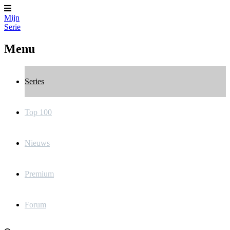
Mijn
Serie
Menu
Series
Top 100
Nieuws
Premium
Forum