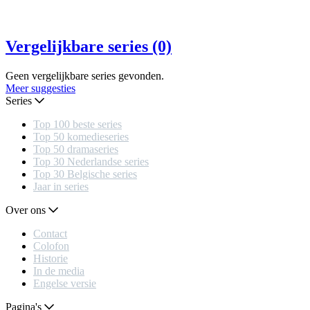
Vergelijkbare series (0)
Geen vergelijkbare series gevonden.
Meer suggesties
Series
Top 100 beste series
Top 50 komedieseries
Top 50 dramaseries
Top 30 Nederlandse series
Top 30 Belgische series
Jaar in series
Over ons
Contact
Colofon
Historie
In de media
Engelse versie
Pagina's