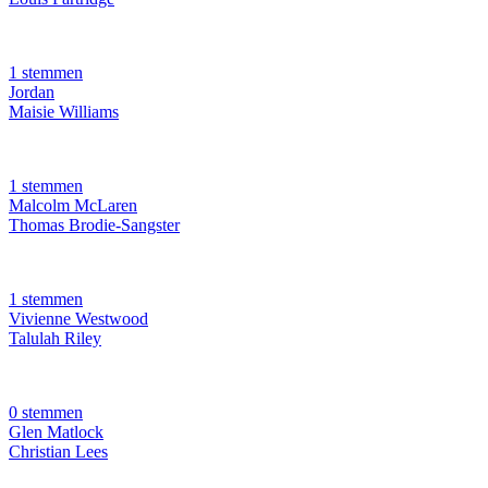
1 stemmen
Jordan
Maisie Williams
1 stemmen
Malcolm McLaren
Thomas Brodie-Sangster
1 stemmen
Vivienne Westwood
Talulah Riley
0 stemmen
Glen Matlock
Christian Lees