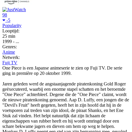
98
-5
Popularity
Looptijd:
25 min
1999
-
...
Genres:
Anime
Netwerk:
Fuji TV
One Piece is een Japanse animeserie te zien op Fuji TV. De serie
ging in première op 20 oktober 1999.
Jaren geleden werd de angstaanjagende piratenkoning Gold Roger
geëxecuteerd, waarbij een enorme stapel schatten en het beroemde
"One Piece" achterbleef. Degene die de "One Piece" claimt, wordt
de nieuwe piratenkoning genoemd. Aap D. Luffy, een jongen die de
"Devil's Fruit" heeft gegeten, heeft het in zijn hoofd dat hij in de
voetsporen zal treden van zijn idool, de piraat Shanks, en het Ene
Stuk zal vinden. Het helpt natuurlijk dat zijn lichaam de
eigenschappen van rubber heeft en hij wordt omringd door een
schare bekwame jagers en dieven om hem op weg te helpen.
Monkey D. Luffy neemt een stel van zijn bemanning mee, gevolgd