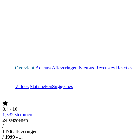
Overzicht
Acteurs
Afleveringen
Nieuws
Recensies
Reacties
Videos
Statistieken
Suggesties
8.4
/ 10
1,332 stemmen
24
seizoenen
/
1176
afleveringen
/
1999 - ...