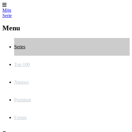
Mijn
Serie
Menu
Series
Top 100
Nieuws
Premium
Forum