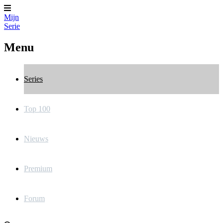
Mijn
Serie
Menu
Series
Top 100
Nieuws
Premium
Forum