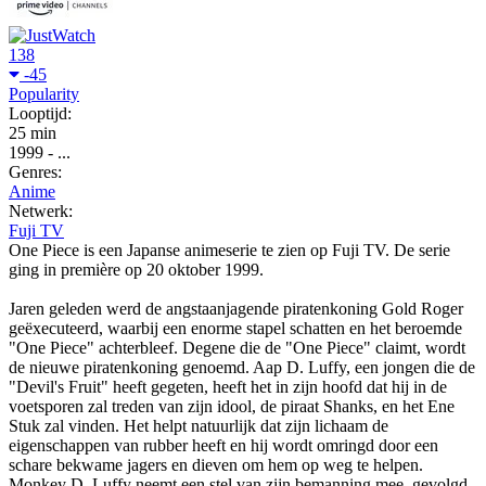
138
-45
Popularity
Looptijd:
25 min
1999
-
...
Genres:
Anime
Netwerk:
Fuji TV
One Piece is een Japanse animeserie te zien op Fuji TV. De serie
ging in première op 20 oktober 1999.
Jaren geleden werd de angstaanjagende piratenkoning Gold Roger
geëxecuteerd, waarbij een enorme stapel schatten en het beroemde
"One Piece" achterbleef. Degene die de "One Piece" claimt, wordt
de nieuwe piratenkoning genoemd. Aap D. Luffy, een jongen die de
"Devil's Fruit" heeft gegeten, heeft het in zijn hoofd dat hij in de
voetsporen zal treden van zijn idool, de piraat Shanks, en het Ene
Stuk zal vinden. Het helpt natuurlijk dat zijn lichaam de
eigenschappen van rubber heeft en hij wordt omringd door een
schare bekwame jagers en dieven om hem op weg te helpen.
Monkey D. Luffy neemt een stel van zijn bemanning mee, gevolgd