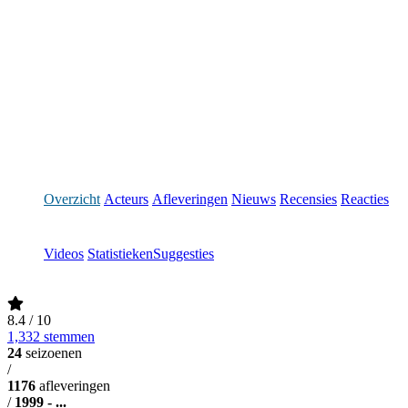
Overzicht
Acteurs
Afleveringen
Nieuws
Recensies
Reacties
Videos
Statistieken
Suggesties
8.4
/ 10
1,332 stemmen
24
seizoenen
/
1176
afleveringen
/
1999 - ...