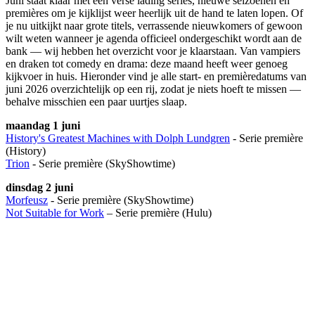
Juni staat klaar met een verse lading series, nieuwe seizoenen en
premières om je kijklijst weer heerlijk uit de hand te laten lopen. Of
je nu uitkijkt naar grote titels, verrassende nieuwkomers of gewoon
wilt weten wanneer je agenda officieel ondergeschikt wordt aan de
bank — wij hebben het overzicht voor je klaarstaan. Van vampiers
en draken tot comedy en drama: deze maand heeft weer genoeg
kijkvoer in huis. Hieronder vind je alle start- en premièredatums van
juni 2026 overzichtelijk op een rij, zodat je niets hoeft te missen —
behalve misschien een paar uurtjes slaap.
maandag 1 juni
History's Greatest Machines with Dolph Lundgren
- Serie première
(History)
Trion
- Serie première (SkyShowtime)
dinsdag 2 juni
Morfeusz
- Serie première (SkyShowtime)
Not Suitable for Work
– Serie première (Hulu)