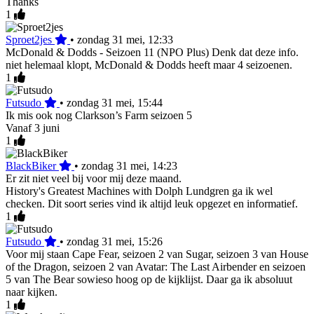
Thanks
1
Sproet2jes
•
zondag 31 mei, 12:33
McDonald & Dodds - Seizoen 11 (NPO Plus) Denk dat deze info.
niet helemaal klopt, McDonald & Dodds heeft maar 4 seizoenen.
1
Futsudo
•
zondag 31 mei, 15:44
Ik mis ook nog Clarkson’s Farm seizoen 5
Vanaf 3 juni
1
BlackBiker
•
zondag 31 mei, 14:23
Er zit niet veel bij voor mij deze maand.
History's Greatest Machines with Dolph Lundgren ga ik wel
checken. Dit soort series vind ik altijd leuk opgezet en informatief.
1
Futsudo
•
zondag 31 mei, 15:26
Voor mij staan Cape Fear, seizoen 2 van Sugar, seizoen 3 van House
of the Dragon, seizoen 2 van Avatar: The Last Airbender en seizoen
5 van The Bear sowieso hoog op de kijklijst. Daar ga ik absoluut
naar kijken.
1