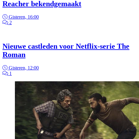
Reacher bekendgemaakt
Gisteren, 16:00
2
Nieuwe castleden voor Netflix-serie The
Roman
Gisteren, 12:00
1