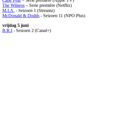
Cape Fear
– Serie première (Apple TV)
The Witness
– Serie première (Netflix)
M.I.A.
- Seizoen 1 (Streamz)
McDonald & Dodds
- Seizoen 11 (NPO Plus)
vrijdag 5 juni
B.R.I
- Seizoen 2 (Canal+)