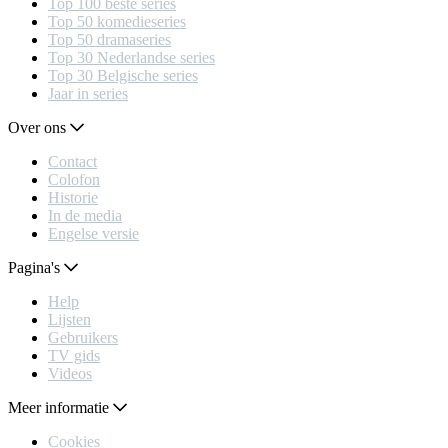
Top 100 beste series
Top 50 komedieseries
Top 50 dramaseries
Top 30 Nederlandse series
Top 30 Belgische series
Jaar in series
Over ons
Contact
Colofon
Historie
In de media
Engelse versie
Pagina's
Help
Lijsten
Gebruikers
TV gids
Videos
Meer informatie
Cookies