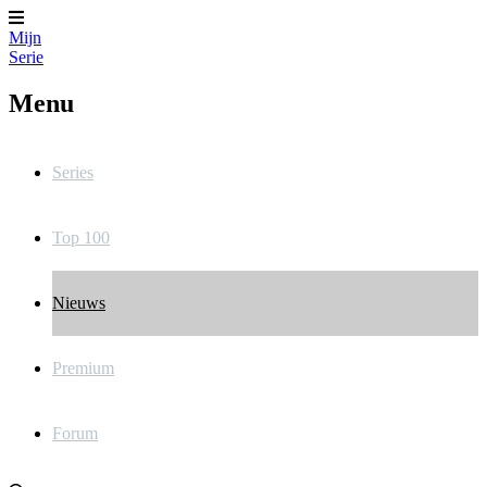
Mijn
Serie
Menu
Series
Top 100
Nieuws
Premium
Forum