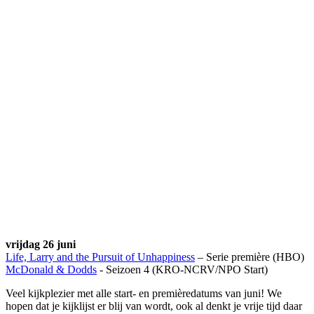
vrijdag 26 juni
Life, Larry and the Pursuit of Unhappiness
– Serie première (HBO)
McDonald & Dodds
- Seizoen 4 (KRO-NCRV/NPO Start)
Veel kijkplezier met alle start- en premièredatums van juni! We
hopen dat je kijklijst er blij van wordt, ook al denkt je vrije tijd daar