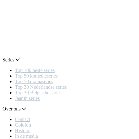
Series
Top 100 beste series
Top 50 komedieseries
Top 50 dramaseries
Top 30 Nederlandse series
Top 30 Belgische series
Jaar in series
Over ons
Contact
Colofon
Historie
In de media