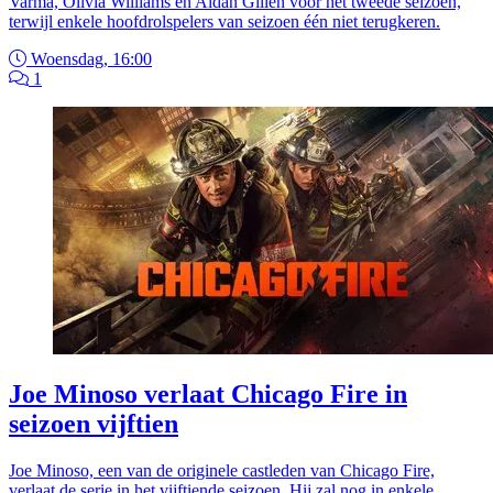
Varma, Olivia Williams en Aidan Gillen voor het tweede seizoen,
terwijl enkele hoofdrolspelers van seizoen één niet terugkeren.
Woensdag, 16:00
1
Joe Minoso verlaat Chicago Fire in
seizoen vijftien
Joe Minoso, een van de originele castleden van Chicago Fire,
verlaat de serie in het vijftiende seizoen. Hij zal nog in enkele