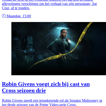
afleveringen verschijnen om het verhaal van zijn personage, Joe
Cruz, af te ronden.
Maandag, 15:00
Robin Givens voegt zich bij cast van
Cross seizoen drie
Robin Givens speelt een terugkerende rol als Senator Mulrooney in
het derde seizoen van de Prime Video-serie Cross.