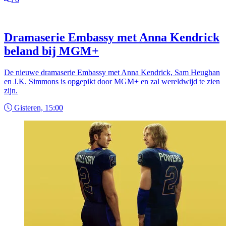
Dramaserie Embassy met Anna Kendrick
beland bij MGM+
De nieuwe dramaserie Embassy met Anna Kendrick, Sam Heughan
en J.K. Simmons is opgepikt door MGM+ en zal wereldwijd te zien
zijn.
Gisteren, 15:00