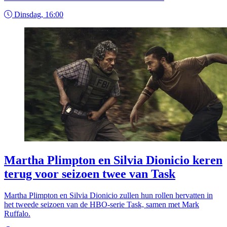
Dinsdag, 16:00
Martha Plimpton en Silvia Dionicio keren
terug voor seizoen twee van Task
Martha Plimpton en Silvia Dionicio zullen hun rollen hervatten in
het tweede seizoen van de HBO-serie Task, samen met Mark
Ruffalo.