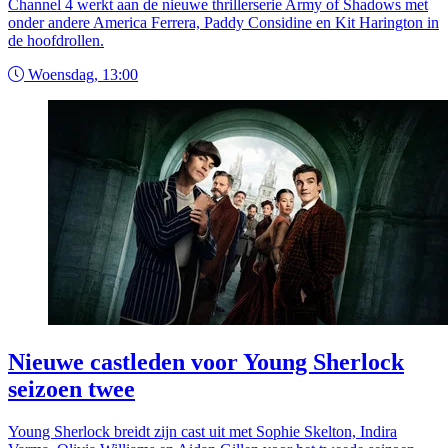
Channel 4 werkt aan de nieuwe thrillerserie Army of Shadows met
onder andere America Ferrera, Paddy Considine en Kit Harington in
de hoofdrollen.
Woensdag, 13:00
Nieuwe castleden voor Young Sherlock
seizoen twee
Young Sherlock breidt zijn cast uit met Sophie Skelton, Indira