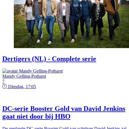
Dertigers (NL) - Complete serie
Mandy Gelling-Potharst
7
Dinsdag, 17:05
DC-serie Booster Gold van David Jenkins
gaat niet door bij HBO
De geplande DC-serie Booster Gold van schrijver David Jenkins zal