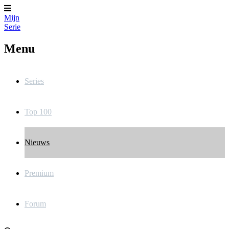
Mijn
Serie
Menu
Series
Top 100
Nieuws
Premium
Forum