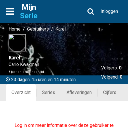
Mijn
Inloggen
Serie
Home
/
Gebruikers
/
Karel
Karel
Carlo Kwakman
Volgers:
0
8 jaar en 1 maanden lid
Volgend:
0
23 dagen, 15 uren en 14 minuten
Overzicht
Series
Afleveringen
Cijfers
Log in om meer informatie over deze gebruiker te