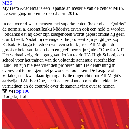
MBS
My Hero Academia is een Japanse animeserie van de zender MBS.
De serie ging in première op 3 april 2016.
In een wereld waar mensen met superkrachten (bekend als "Quirks"
de norm zijn, droomt Izuku Midoriya ervan ooit een held te worden
, ondanks dat hij door zijn klasgenoten wordt gepest omdat hij geen
Quirk heeft. Nadat hij de enige is die probeert zijn jeugd pestkop
Katsuki Bakugo te redden van een schurk , redt All Might , de
grootste held van Japan hem en geeft hem zijn Quirk "One for All".
Het verhaal volgt de ingang van Izuku tot de UA High School, een
school voor het trainen van de volgende generatie superhelden.
Izuku en zijn nieuwe vrienden proberen hun Heldentraining in
evenwicht te brengen met gewone schooltaken. De League of
Villains, een kwaadaardige organisatie opgericht door All Might's
aartsvijand All For One, heeft echter plannen om alle Helden te
vernietigen en de controle over de samenleving over te nemen.
#41
top 100
Koop bij Bol