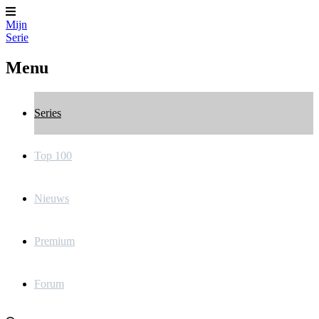
Mijn
Serie
Menu
Series
Top 100
Nieuws
Premium
Forum