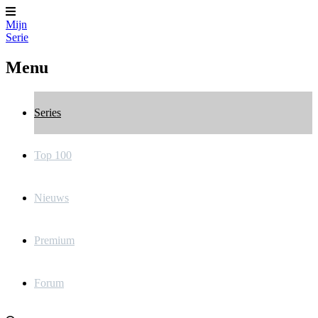
Mijn
Serie
Menu
Series
Top 100
Nieuws
Premium
Forum