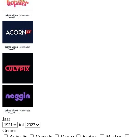
Jaar
tot
Genres
Animatie
Comedy
Drama
Fantasy
Misdaad