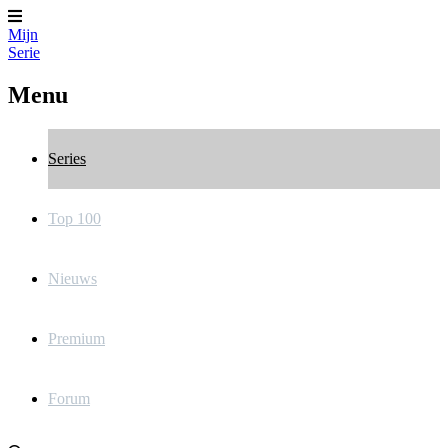
Mijn
Serie
Menu
Series
Top 100
Nieuws
Premium
Forum