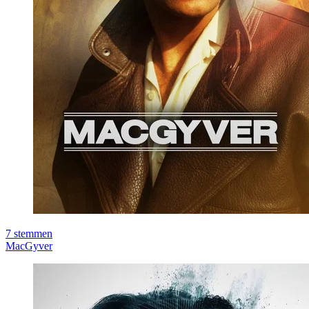
7
stemmen
MacGyver