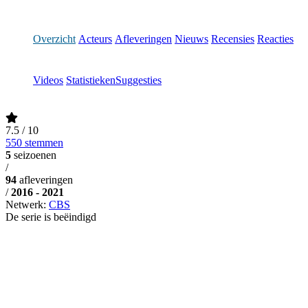
Overzicht
Acteurs
Afleveringen
Nieuws
Recensies
Reacties
Videos
Statistieken
Suggesties
7.5
/ 10
550 stemmen
5
seizoenen
/
94
afleveringen
/
2016 - 2021
Netwerk:
CBS
De serie is beëindigd