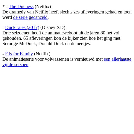
* -
The Duchess
(Netflix)
De dramedy van Netflix heeft slechts zes afleveringen gehad en toen
werd
de serie gecanceld
.
-
DuckTales (2017)
(Disney XD)
Drie seizoenen heeft de animatie-reboot uit de jaren 80 het vol
gehouden. 65 afleveringen kon de kijker zien hoe het ging met
Scrooge McDuck, Donald Duck en de neefjes.
-
F is for Family
(Netflix)
De animatieserie voor volwassenen is vernieuwd met
een allerlaatste
vijfde seizoen
.