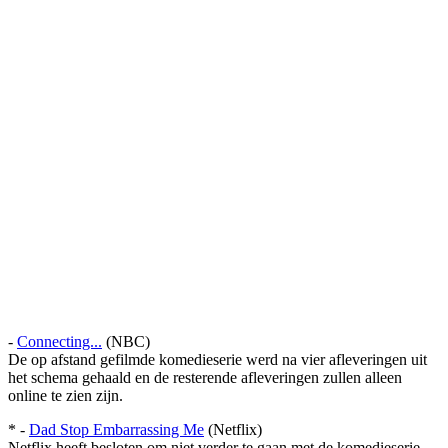
-
Connecting...
(NBC)
De op afstand gefilmde komedieserie werd na vier afleveringen uit
het schema gehaald en de resterende afleveringen zullen alleen
online te zien zijn.
* -
Dad Stop Embarrassing Me
(Netflix)
Netflix heeft besloten om niet verder te gaan met de komedieserie