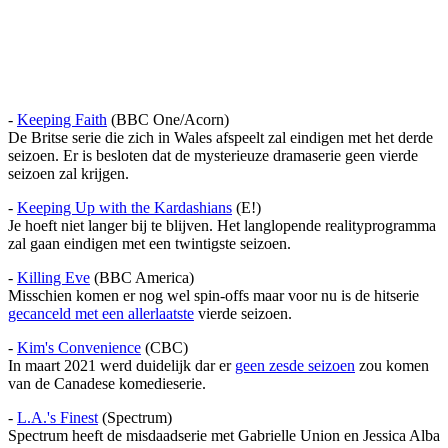
-
Keeping Faith
(BBC One/Acorn)
De Britse serie die zich in Wales afspeelt zal eindigen met het derde
seizoen. Er is besloten dat de mysterieuze dramaserie geen vierde
seizoen zal krijgen.
-
Keeping Up with the Kardashians
(E!)
Je hoeft niet langer bij te blijven. Het langlopende realityprogramma
zal gaan eindigen met een twintigste seizoen.
-
Killing Eve
(BBC America)
Misschien komen er nog wel spin-offs maar voor nu is de hitserie
gecanceld met een allerlaatste
vierde seizoen.
-
Kim's Convenience
(CBC)
In maart 2021 werd duidelijk dar er
geen zesde seizoen
zou komen
van de Canadese komedieserie.
-
L.A.'s Finest
(Spectrum)
Spectrum heeft de misdaadserie met Gabrielle Union en Jessica Alba