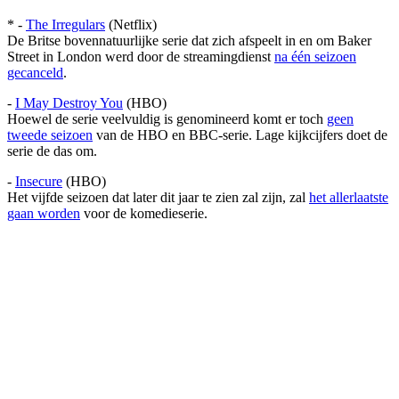
* -
The Irregulars
(Netflix)
De Britse bovennatuurlijke serie dat zich afspeelt in en om Baker
Street in London werd door de streamingdienst
na één seizoen
gecanceld
.
-
I May Destroy You
(HBO)
Hoewel de serie veelvuldig is genomineerd komt er toch
geen
tweede seizoen
van de HBO en BBC-serie. Lage kijkcijfers doet de
serie de das om.
-
Insecure
(HBO)
Het vijfde seizoen dat later dit jaar te zien zal zijn, zal
het allerlaatste
gaan worden
voor de komedieserie.