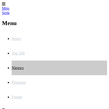
Mijn
Serie
Menu
Series
Top 100
Nieuws
Premium
Forum