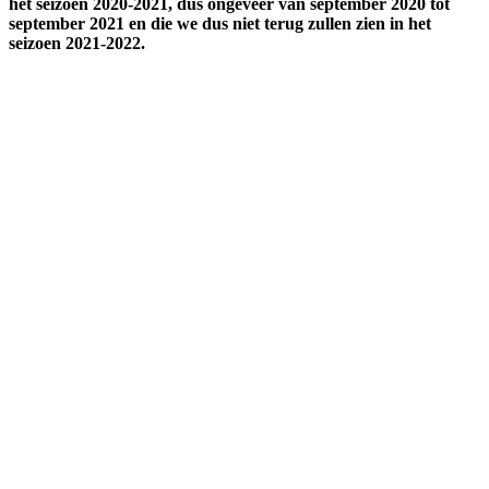
het seizoen 2020-2021, dus ongeveer van september 2020 tot
september 2021 en die we dus niet terug zullen zien in het
seizoen 2021-2022.