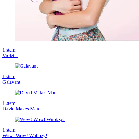
1
stem
Violetta
1
stem
Galavant
1
stem
David Makes Man
1
stem
Wow! Wow! Wubbzy!