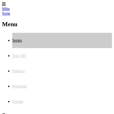
Mijn
Serie
Menu
Series
Top 100
Nieuws
Premium
Forum