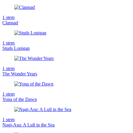
1
stem
Clannad
1
stem
Studs Lonigan
1
stem
The Wonder Years
1
stem
Yona of the Dawn
1
stem
Nagi-Asu: A Lull in the Sea