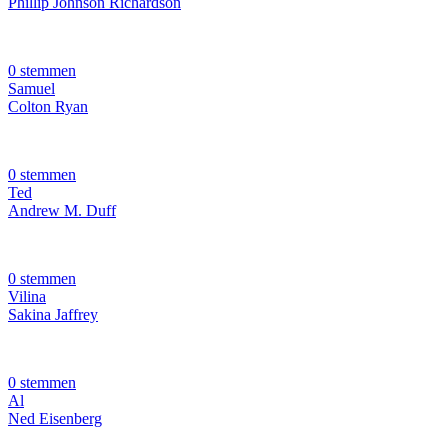
Phillip Johnson Richardson
0 stemmen
Samuel
Colton Ryan
0 stemmen
Ted
Andrew M. Duff
0 stemmen
Vilina
Sakina Jaffrey
0 stemmen
Al
Ned Eisenberg