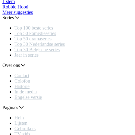
1
stem
Robbie Hood
Meer suggesties
Series
Top 100 beste series
Top 50 komedieseries
Top 50 dramaseries
Top 30 Nederlandse series
Top 30 Belgische series
Jaar in series
Over ons
Contact
Colofon
Historie
In de media
Engelse versie
Pagina's
Help
Lijsten
Gebruikers
TV gids