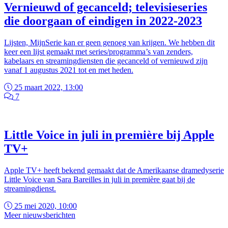
Vernieuwd of gecanceld; televisieseries
die doorgaan of eindigen in 2022-2023
Lijsten, MijnSerie kan er geen genoeg van krijgen. We hebben dit
keer een lijst gemaakt met series/programma’s van zenders,
kabelaars en streamingdiensten die gecanceld of vernieuwd zijn
vanaf 1 augustus 2021 tot en met heden.
25 maart 2022, 13:00
7
Little Voice in juli in première bij Apple
TV+
Apple TV+ heeft bekend gemaakt dat de Amerikaanse dramedyserie
Little Voice van Sara Bareilles in juli in première gaat bij de
streamingdienst.
25 mei 2020, 10:00
Meer nieuwsberichten