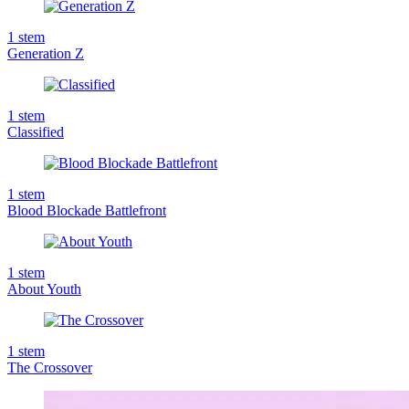
1
stem
Generation Z
1
stem
Classified
1
stem
Blood Blockade Battlefront
1
stem
About Youth
1
stem
The Crossover