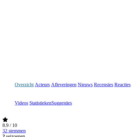
Overzicht
Acteurs
Afleveringen
Nieuws
Recensies
Reacties
Videos
Statistieken
Suggesties
8.9
/ 10
32 stemmen
2
seizoenen