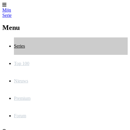
Mijn
Serie
Menu
Series
Top 100
Nieuws
Premium
Forum