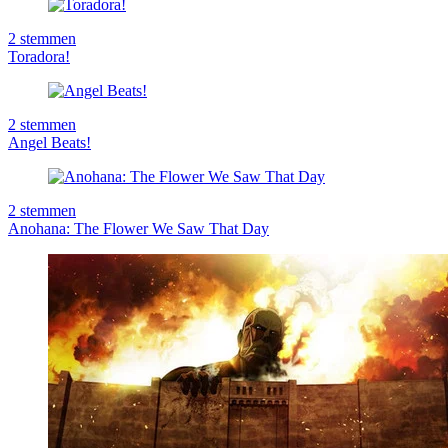
2
stemmen
Toradora!
2
stemmen
Angel Beats!
2
stemmen
Anohana: The Flower We Saw That Day