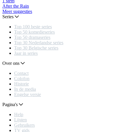
1
stem
After the Rain
Meer suggesties
Series
Top 100 beste series
Top 50 komedieseries
Top 50 dramaseries
Top 30 Nederlandse series
Top 30 Belgische series
Jaar in series
Over ons
Contact
Colofon
Historie
In de media
Engelse versie
Pagina's
Help
Lijsten
Gebruikers
TV gids