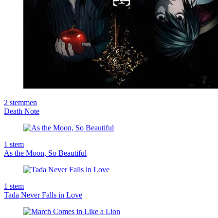
2
stemmen
Death Note
1
stem
As the Moon, So Beautiful
1
stem
Tada Never Falls in Love