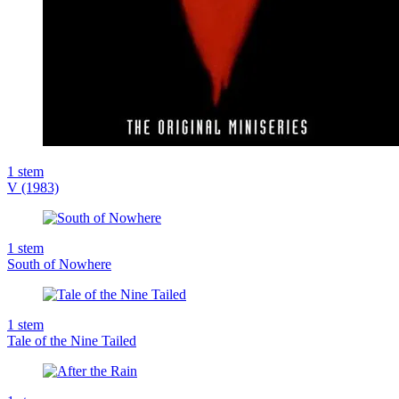
1
stem
V (1983)
1
stem
South of Nowhere
1
stem
Tale of the Nine Tailed