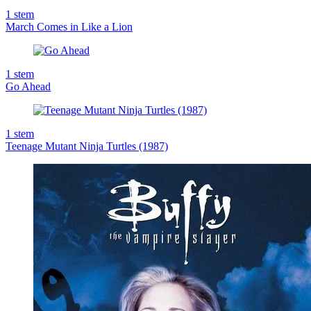
1
stem
March Comes in Like a Lion
1
stem
Go Ahead
1
stem
Teenage Mutant Ninja Turtles (1987)