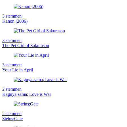
3
stemmen
Kanon (2006)
3
stemmen
The Pet Girl of Sakurasou
3
stemmen
Your Lie in April
2
stemmen
Kaguya-sama: Love is War
2
stemmen
Steins;Gate