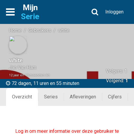
Mijn
Inloggen
Serie
Home
/
Gebruikers
/
white
white
Jan Van Ham
Volgers:
1
12 jaar en 10 maanden lid
Volgend:
1
72 dagen, 11 uren en 55 minuten
Overzicht
Series
Afleveringen
Cijfers
Log in om meer informatie over deze gebruiker te