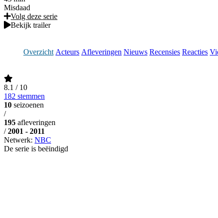
Misdaad
Volg deze serie
Bekijk trailer
Overzicht
Acteurs
Afleveringen
Nieuws
Recensies
Reacties
Vi
8.1
/ 10
182 stemmen
10
seizoenen
/
195
afleveringen
/
2001 - 2011
Netwerk:
NBC
De serie is beëindigd