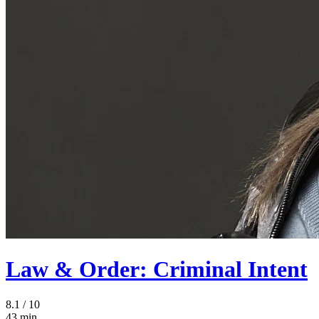
Law & Order: Criminal Intent
8.1
/ 10
43 min