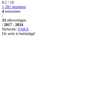
8.1
/ 10
1,282 stemmen
4
seizoenen
/
33
afleveringen
/
2017 - 2024
Netwerk:
VARA
De serie is beëindigd