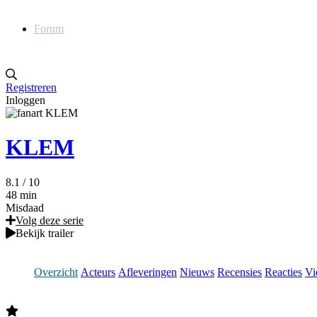
Forum
Registreren
Inloggen
KLEM
8.1
/ 10
48 min
Misdaad
Volg deze serie
Bekijk trailer
Overzicht
Acteurs
Afleveringen
Nieuws
Recensies
Reacties
Vi