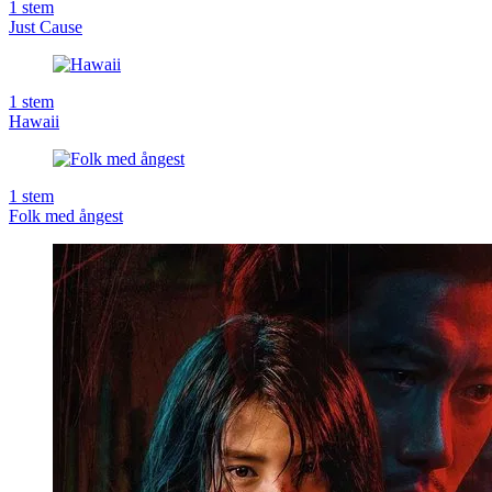
1
stem
Just Cause
1
stem
Hawaii
1
stem
Folk med ångest