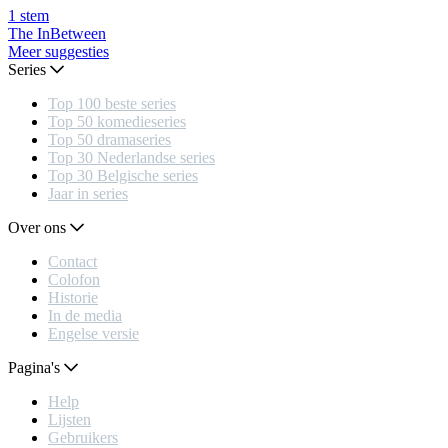
1
stem
The InBetween
Meer suggesties
Series
Top 100 beste series
Top 50 komedieseries
Top 50 dramaseries
Top 30 Nederlandse series
Top 30 Belgische series
Jaar in series
Over ons
Contact
Colofon
Historie
In de media
Engelse versie
Pagina's
Help
Lijsten
Gebruikers