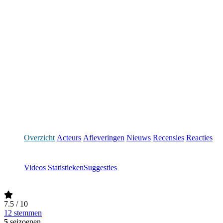
Overzicht
Acteurs
Afleveringen
Nieuws
Recensies
Reacties
Videos
Statistieken
Suggesties
7.5
/ 10
12 stemmen
5
seizoenen