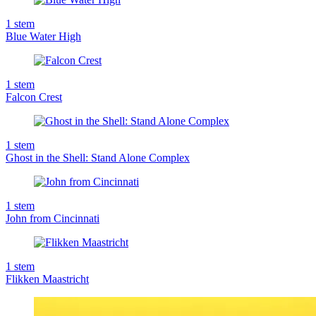
1
stem
Blue Water High
1
stem
Falcon Crest
1
stem
Ghost in the Shell: Stand Alone Complex
1
stem
John from Cincinnati
1
stem
Flikken Maastricht