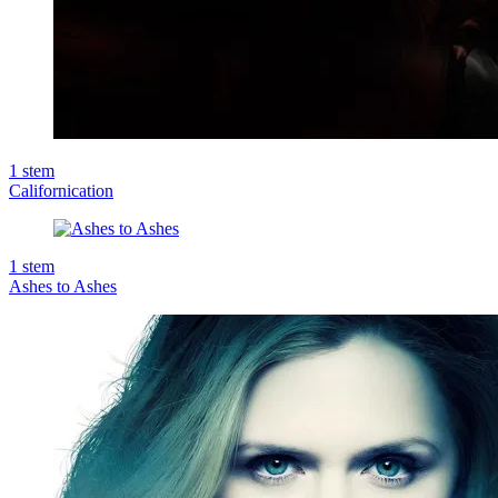
1
stem
Californication
1
stem
Ashes to Ashes