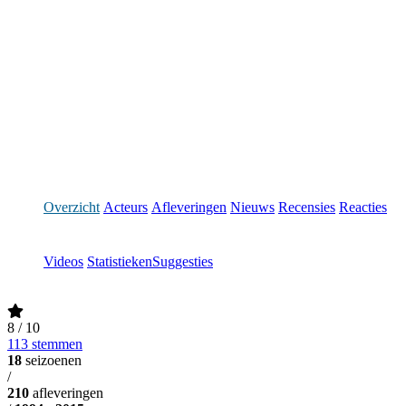
Overzicht
Acteurs
Afleveringen
Nieuws
Recensies
Reacties
Videos
Statistieken
Suggesties
8
/ 10
113 stemmen
18
seizoenen
/
210
afleveringen