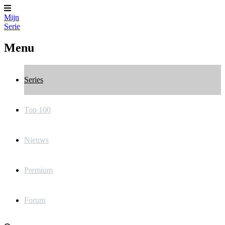
Mijn
Serie
Menu
Series
Top 100
Nieuws
Premium
Forum