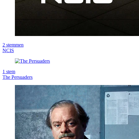
2
stemmen
NCIS
1
stem
The Persuaders