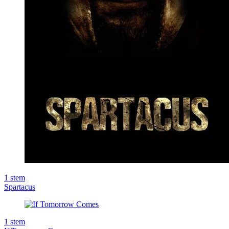
1
stem
Spartacus
1
stem