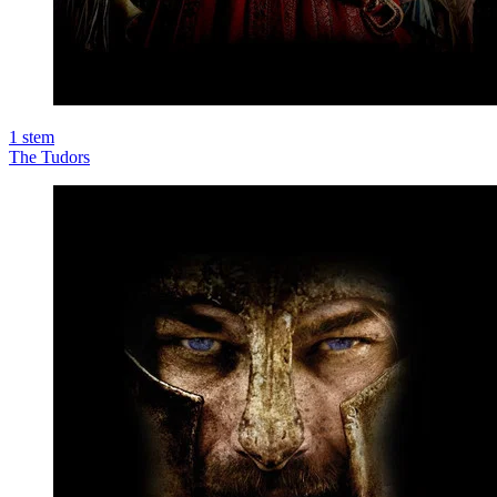
1
stem
The Tudors