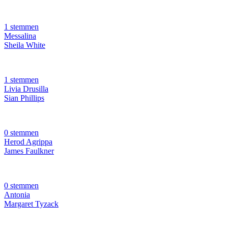
1 stemmen
Messalina
Sheila White
1 stemmen
Livia Drusilla
Sian Phillips
0 stemmen
Herod Agrippa
James Faulkner
0 stemmen
Antonia
Margaret Tyzack