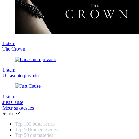
1
stem
The Crown
1
stem
Un asunto privado
1
stem
Just Cause
Meer suggesties
Series
Top 100 beste series
Top 50 komedieseries
Top 50 dramaseries