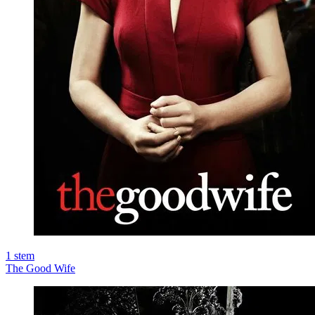
1
stem
The Good Wife