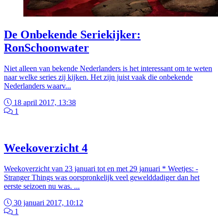
De Onbekende Seriekijker:
RonSchoonwater
Niet alleen van bekende Nederlanders is het interessant om te weten
naar welke series zij kijken. Het zijn juist vaak die onbekende
Nederlanders waarv...
18 april 2017, 13:38
1
Weekoverzicht 4
Weekoverzicht van 23 januari tot en met 29 januari * Weetjes: -
Stranger Things was oorspronkelijk veel gewelddadiger dan het
eerste seizoen nu was. ...
30 januari 2017, 10:12
1