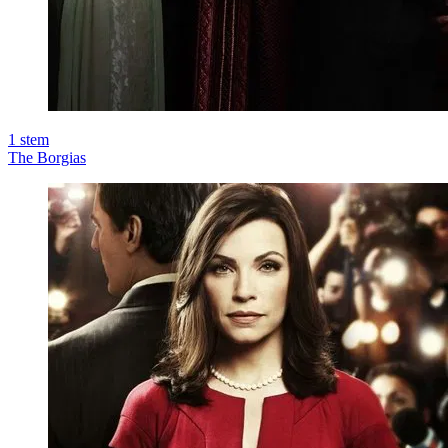
1
stem
The Borgias