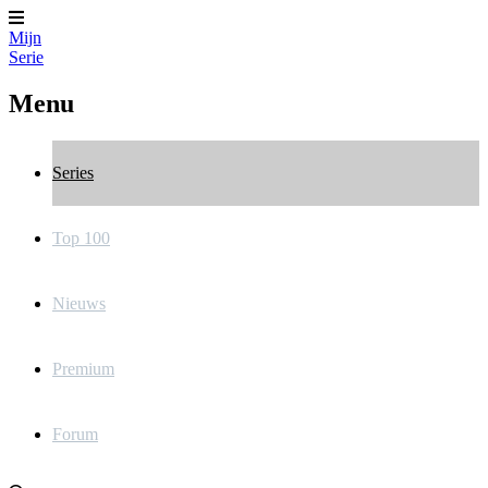
Mijn
Serie
Menu
Series
Top 100
Nieuws
Premium
Forum