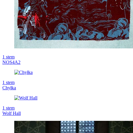
1
stem
NOS4A2
1
stem
Chyłka
1
stem
Wolf Hall