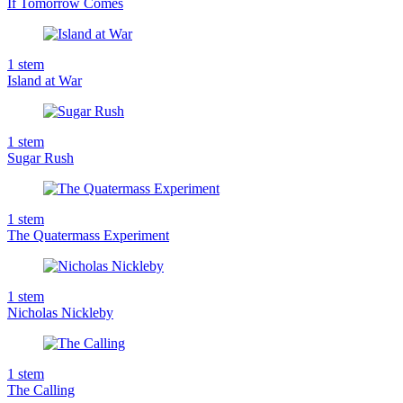
If Tomorrow Comes
1
stem
Island at War
1
stem
Sugar Rush
1
stem
The Quatermass Experiment
1
stem
Nicholas Nickleby
1
stem
The Calling