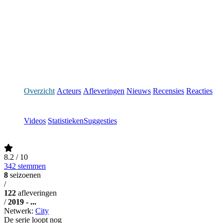
Overzicht
Acteurs
Afleveringen
Nieuws
Recensies
Reacties
Videos
Statistieken
Suggesties
8.2
/ 10
342 stemmen
8
seizoenen
/
122
afleveringen
/
2019 - ...
Netwerk:
City
De serie loopt nog