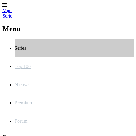
Mijn
Serie
Menu
Series
Top 100
Nieuws
Premium
Forum