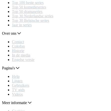
Top 100 beste series
Top 50 komedieseries
Top 50 dramaseries
Top 30 Nederlandse series
Top 30 Belgische series
Jaar in series
Over ons
Contact
Colofon
Historie
In de media
Engelse versie
Pagina's
Help
Lijsten
Gebruikers
TV gids
Videos
Meer informatie