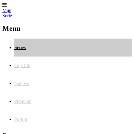
Mijn
Serie
Menu
Series
Top 100
Nieuws
Premium
Forum