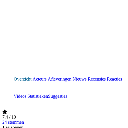
Overzicht
Acteurs
Afleveringen
Nieuws
Recensies
Reacties
Videos
Statistieken
Suggesties
7.4
/ 10
24 stemmen
1
seizoenen