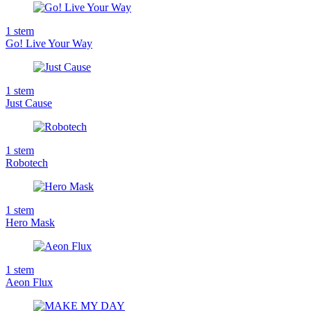
1
stem
Go! Live Your Way
1
stem
Just Cause
1
stem
Robotech
1
stem
Hero Mask
1
stem
Aeon Flux