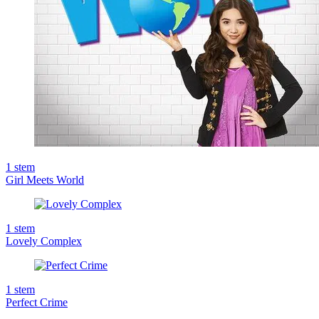
1
stem
Girl Meets World
1
stem
Lovely Complex
1
stem
Perfect Crime