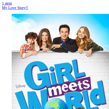
1
stem
My Love Story!!