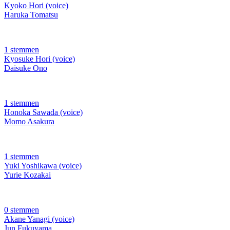
Kyoko Hori (voice)
Haruka Tomatsu
1 stemmen
Kyosuke Hori (voice)
Daisuke Ono
1 stemmen
Honoka Sawada (voice)
Momo Asakura
1 stemmen
Yuki Yoshikawa (voice)
Yurie Kozakai
0 stemmen
Akane Yanagi (voice)
Jun Fukuyama