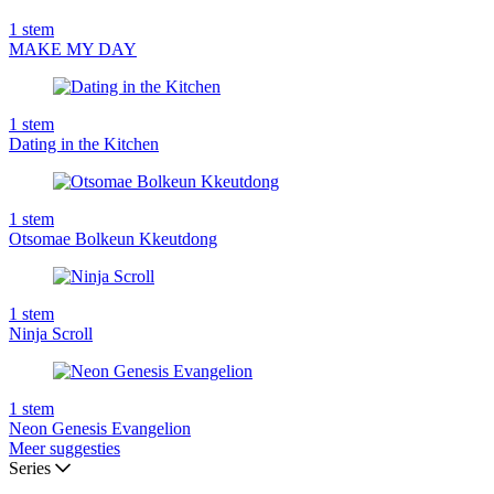
1
stem
MAKE MY DAY
1
stem
Dating in the Kitchen
1
stem
Otsomae Bolkeun Kkeutdong
1
stem
Ninja Scroll
1
stem
Neon Genesis Evangelion
Meer suggesties
Series