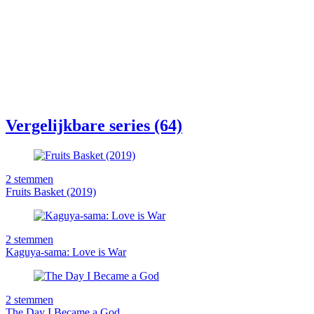
Vergelijkbare series (64)
2
stemmen
Fruits Basket (2019)
2
stemmen
Kaguya-sama: Love is War
2
stemmen
The Day I Became a God