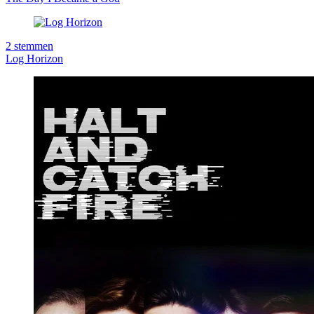
2
stemmen
Log Horizon