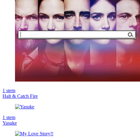
1
stem
Halt & Catch Fire
1
stem
Yasuke