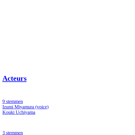
Acteurs
9 stemmen
Izumi Miyamura (voice)
Kouki Uchiyama
3 stemmen