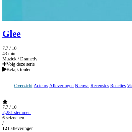
Glee
7.7
/ 10
43 min
Muziek
/
Dramedy
Volg deze serie
Bekijk trailer
Overzicht
Acteurs
Afleveringen
Nieuws
Recensies
Reacties
Vi
7.7
/ 10
2,281 stemmen
6
seizoenen
/
121
afleveringen