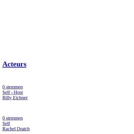
Acteurs
0 stemmen
Self - Host
Billy Eichner
0 stemmen
Self
Rachel Dratch