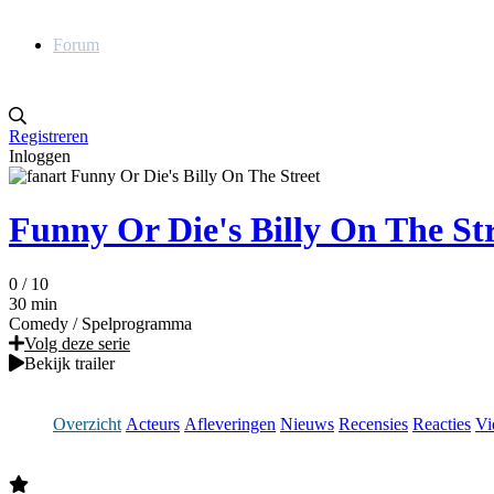
Forum
Registreren
Inloggen
Funny Or Die's Billy On The St
0
/ 10
30 min
Comedy
/
Spelprogramma
Volg deze serie
Bekijk trailer
Overzicht
Acteurs
Afleveringen
Nieuws
Recensies
Reacties
Vi