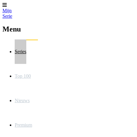
Mijn
Serie
Menu
Series
Top 100
Nieuws
Premium