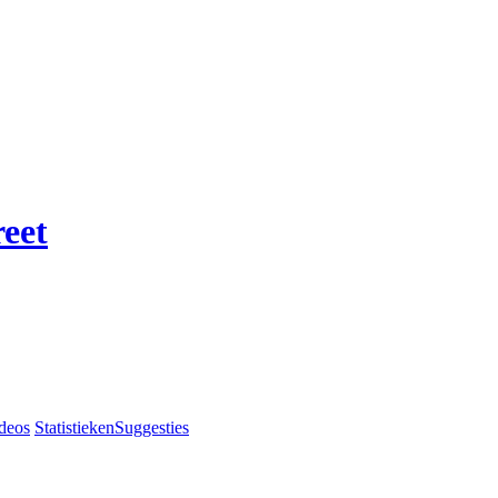
reet
deos
Statistieken
Suggesties