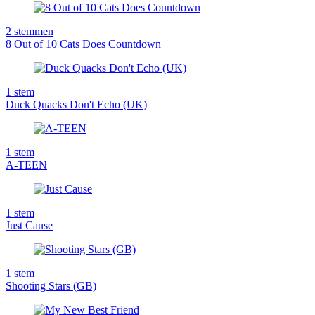
2
stemmen
8 Out of 10 Cats Does Countdown
1
stem
Duck Quacks Don't Echo (UK)
1
stem
A-TEEN
1
stem
Just Cause
1
stem
Shooting Stars (GB)