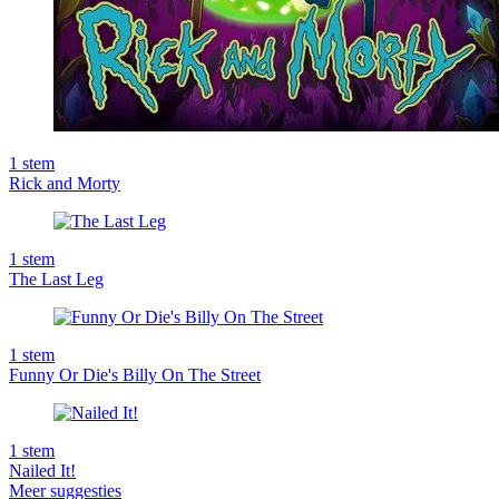
1
stem
Rick and Morty
1
stem
The Last Leg
1
stem
Funny Or Die's Billy On The Street
1
stem
Nailed It!
Meer suggesties