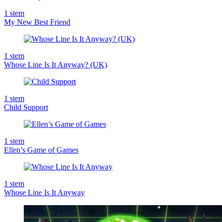
1
stem
My New Best Friend
1
stem
Whose Line Is It Anyway? (UK)
1
stem
Child Support
1
stem
Ellen’s Game of Games
1
stem
Whose Line Is It Anyway