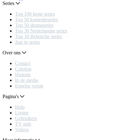
Series
Top 100 beste series
Top 50 komedieseries
Top 50 dramaseries
Top 30 Nederlandse series
Top 30 Belgische series
Jaar in series
Over ons
Contact
Colofon
Historie
In de media
Engelse versie
Pagina's
Help
Lijsten
Gebruikers
TV gids
Videos