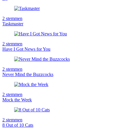
2
stemmen
Taskmaster
2
stemmen
Have I Got News for You
2
stemmen
Never Mind the Buzzcocks
2
stemmen
Mock the Week
2
stemmen
8 Out of 10 Cats