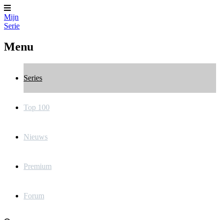
Mijn
Serie
Menu
Series
Top 100
Nieuws
Premium
Forum