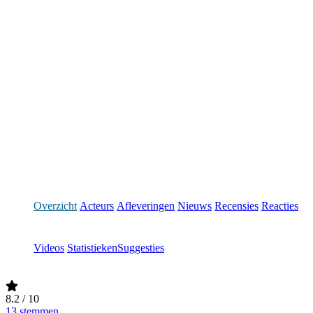
Overzicht
Acteurs
Afleveringen
Nieuws
Recensies
Reacties
Videos
Statistieken
Suggesties
8.2
/ 10
13 stemmen