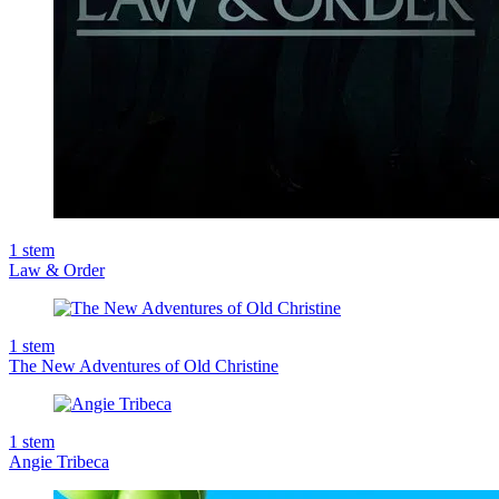
1
stem
Law & Order
1
stem
The New Adventures of Old Christine
1
stem
Angie Tribeca