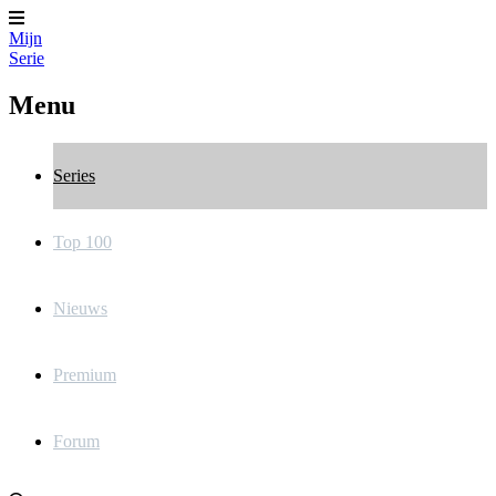
Mijn
Serie
Menu
Series
Top 100
Nieuws
Premium
Forum