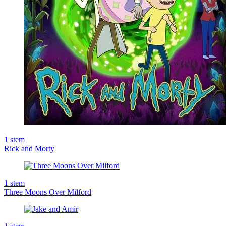
1
stem
Rick and Morty
1
stem
Three Moons Over Milford