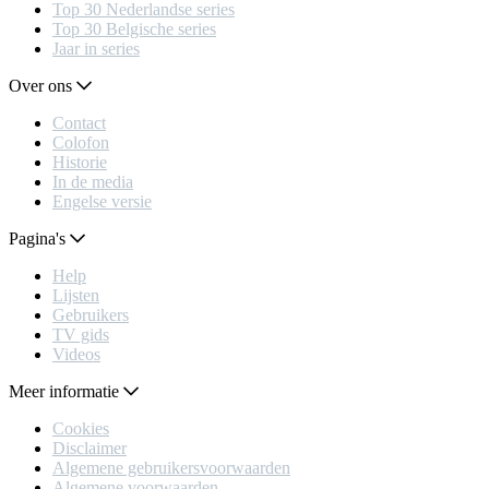
Top 30 Nederlandse series
Top 30 Belgische series
Jaar in series
Over ons
Contact
Colofon
Historie
In de media
Engelse versie
Pagina's
Help
Lijsten
Gebruikers
TV gids
Videos
Meer informatie
Cookies
Disclaimer
Algemene gebruikersvoorwaarden
Algemene voorwaarden