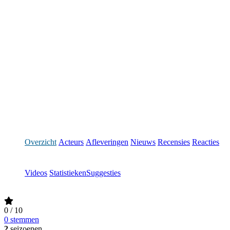
Overzicht
Acteurs
Afleveringen
Nieuws
Recensies
Reacties
Videos
Statistieken
Suggesties
0
/ 10
0 stemmen
2
seizoenen