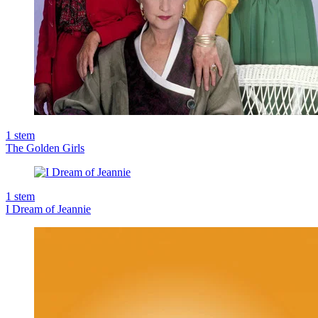
1
stem
The Golden Girls
1
stem
I Dream of Jeannie