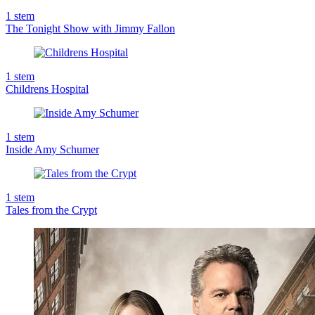
1
stem
The Tonight Show with Jimmy Fallon
1
stem
Childrens Hospital
1
stem
Inside Amy Schumer
1
stem
Tales from the Crypt