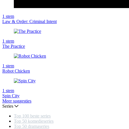
1
stem
Law & Order: Criminal Intent
1
stem
The Practice
1
stem
Robot Chicken
1
stem
Spin City
Meer suggesties
Series
Top 100 beste series
Top 50 komedieseries
Top 50 dramaseries