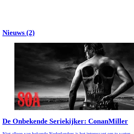
Nieuws (2)
De Onbekende Seriekijker: ConanMiller
Niet alleen van bekende Nederlanders is het interessant om te weten