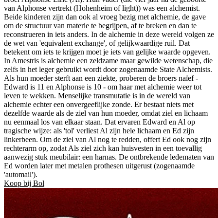
van Alphonse vertrekt (Hohenheim of light)) was een alchemist.
Beide kinderen zijn dan ook al vroeg bezig met alchemie, de gave
om de structuur van materie te begrijpen, af te breken en dan te
reconstrueren in iets anders. In de alchemie in deze wereld volgen ze
de wet van 'equivalent exchange', of gelijkwaardige ruil. Dat
betekent om iets te krijgen moet je iets van gelijke waarde opgeven.
In Amestris is alchemie een zeldzame maar gewilde wetenschap, die
zelfs in het leger gebruikt wordt door zogenaamde State Alchemists.
Als hun moeder sterft aan een ziekte, proberen de broers naïef -
Edward is 11 en Alphonse is 10 - om haar met alchemie weer tot
leven te wekken. Menselijke transmutatie is in de wereld van
alchemie echter een onvergeeflijke zonde. Er bestaat niets met
dezelfde waarde als de ziel van hun moeder, omdat ziel en lichaam
nu eenmaal los van elkaar staan. Dat ervaren Edward en Al op
tragische wijze: als 'tol' verliest Al zijn hele lichaam en Ed zijn
linkerbeen. Om de ziel van Al nog te redden, offert Ed ook nog zijn
rechterarm op, zodat Als ziel zich kan huisvesten in een toevallig
aanwezig stuk meubilair: een harnas. De ontbrekende ledematen van
Ed worden later met metalen prothesen uitgerust (zogenaamde
'automail').
Koop bij Bol