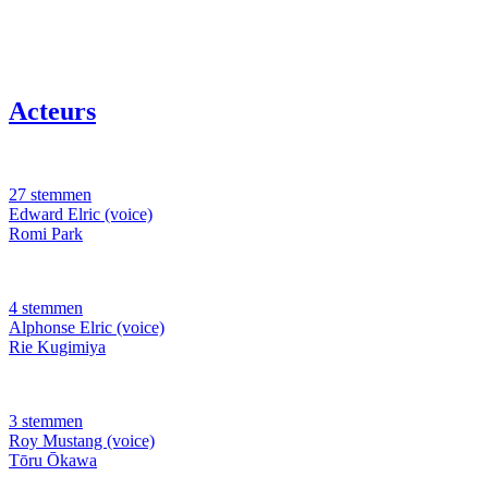
Acteurs
27 stemmen
Edward Elric (voice)
Romi Park
4 stemmen
Alphonse Elric (voice)
Rie Kugimiya
3 stemmen
Roy Mustang (voice)
Tōru Ōkawa