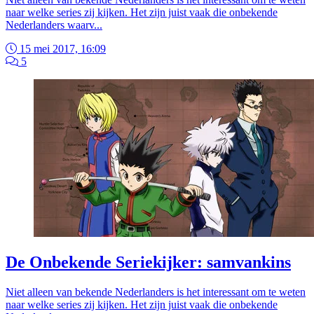
naar welke series zij kijken. Het zijn juist vaak die onbekende
Nederlanders waarv...
15 mei 2017, 16:09
5
De Onbekende Seriekijker: samvankins
Niet alleen van bekende Nederlanders is het interessant om te weten
naar welke series zij kijken. Het zijn juist vaak die onbekende