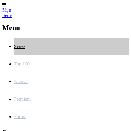
Mijn
Serie
Menu
Series
Top 100
Nieuws
Premium
Forum