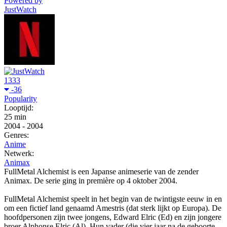
Powered by
JustWatch
1333
-36
Popularity
Looptijd:
25 min
2004
-
2004
Genres:
Anime
Netwerk:
Animax
FullMetal Alchemist is een Japanse animeserie van de zender
Animax. De serie ging in première op 4 oktober 2004.
FullMetal Alchemist speelt in het begin van de twintigste eeuw in en
om een fictief land genaamd Amestris (dat sterk lijkt op Europa). De
hoofdpersonen zijn twee jongens, Edward Elric (Ed) en zijn jongere
broer Alphonse Elric (Al). Hun vader (die vier jaar na de geboorte