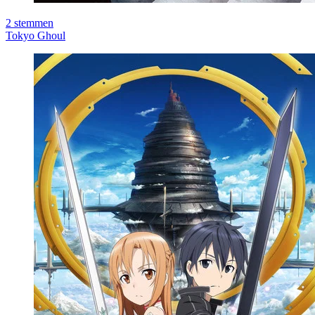
2
stemmen
Tokyo Ghoul