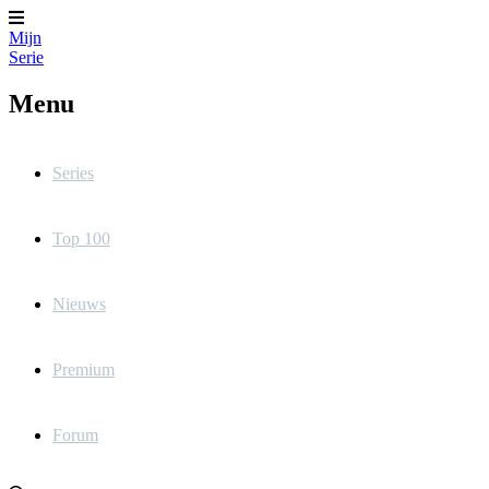
Mijn
Serie
Menu
Series
Top 100
Nieuws
Premium
Forum