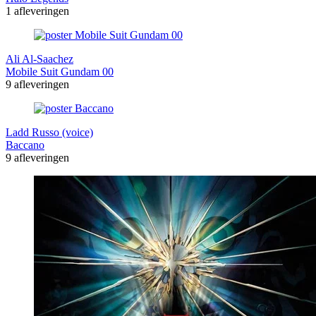
1 afleveringen
Ali Al-Saachez
Mobile Suit Gundam 00
9 afleveringen
Ladd Russo (voice)
Baccano
9 afleveringen