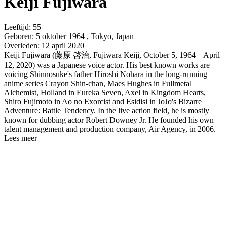
Keiji Fujiwara
Leeftijd:
55
Geboren:
5 oktober 1964 , Tokyo, Japan
Overleden:
12 april 2020
Keiji Fujiwara (藤原 啓治, Fujiwara Keiji, October 5, 1964 – April
12, 2020) was a Japanese voice actor. His best known works are
voicing Shinnosuke's father Hiroshi Nohara in the long-running
anime series Crayon Shin-chan, Maes Hughes in Fullmetal
Alchemist, Holland in Eureka Seven, Axel in Kingdom Hearts,
Shiro Fujimoto in Ao no Exorcist and Esidisi in JoJo's Bizarre
Adventure: Battle Tendency. In the live action field, he is mostly
known for dubbing actor Robert Downey Jr. He founded his own
talent management and production company, Air Agency, in 2006.
Lees meer