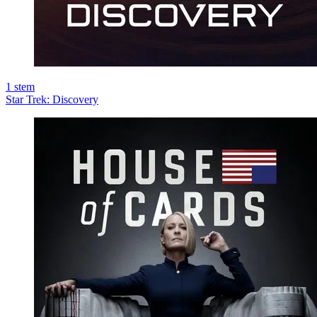
1
stem
Star Trek: Discovery