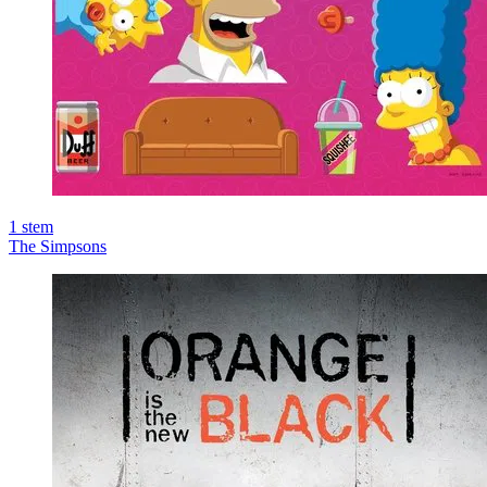
1
stem
The Simpsons