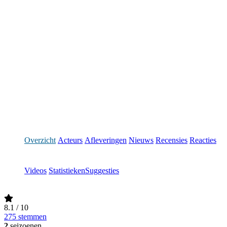
Overzicht
Acteurs
Afleveringen
Nieuws
Recensies
Reacties
Videos
Statistieken
Suggesties
8.1
/ 10
275 stemmen
2
seizoenen