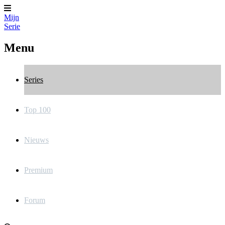
Mijn
Serie
Menu
Series
Top 100
Nieuws
Premium
Forum