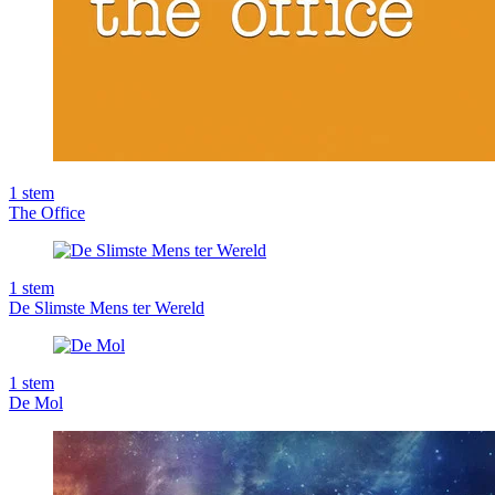
1
stem
The Office
1
stem
De Slimste Mens ter Wereld
1
stem
De Mol