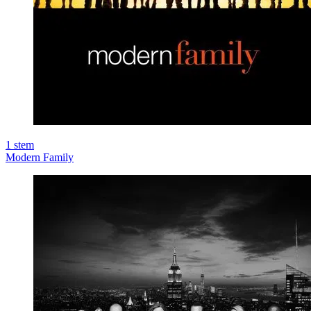
1
stem
Modern Family