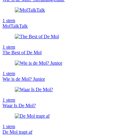
1
stem
MolTalkTalk
1
stem
The Best of De Mol
1
stem
Wie is de Mol? Junior
1
stem
Waar Is De Mol?
1
stem
De Mol trapt af