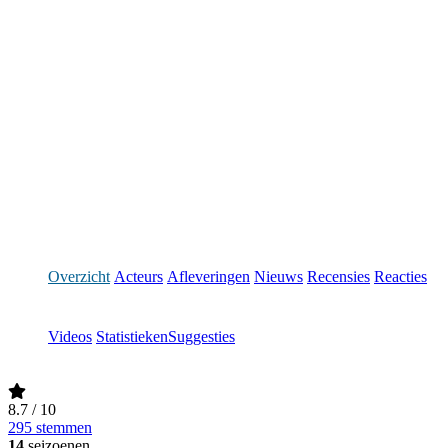
Overzicht
Acteurs
Afleveringen
Nieuws
Recensies
Reacties
Videos
Statistieken
Suggesties
8.7
/ 10
295 stemmen
14
seizoenen