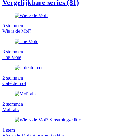
Vergelijkbare series (81)
5
stemmen
Wie is de Mol?
3
stemmen
The Mole
2
stemmen
Café de mol
2
stemmen
MolTalk
1
stem
Wie is de Mol? Streaming-editie