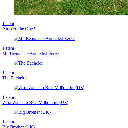
1
stem
Are You the One?
1
stem
Mr. Bean: The Animated Series
1
stem
The Bachelor
1
stem
Who Wants to Be a Millionaire (US)
1
stem
Big Brother (UK)