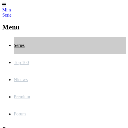
Mijn
Serie
Menu
Series
Top 100
Nieuws
Premium
Forum