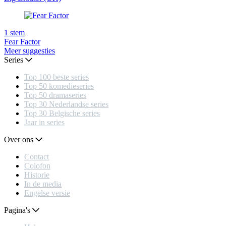
1
stem
Fear Factor
Meer suggesties
Series
Top 100 beste series
Top 50 komedieseries
Top 50 dramaseries
Top 30 Nederlandse series
Top 30 Belgische series
Jaar in series
Over ons
Contact
Colofon
Historie
In de media
Engelse versie
Pagina's