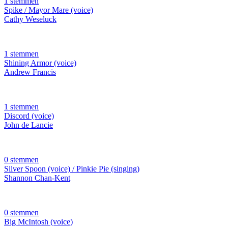
1 stemmen
Spike / Mayor Mare (voice)
Cathy Weseluck
1 stemmen
Shining Armor (voice)
Andrew Francis
1 stemmen
Discord (voice)
John de Lancie
0 stemmen
Silver Spoon (voice) / Pinkie Pie (singing)
Shannon Chan-Kent
0 stemmen
Big McIntosh (voice)