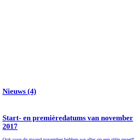
Nieuws (4)
Start- en premièredatums van november
2017
Ook voor de maand november hebben we alles op een rijtje gezet*