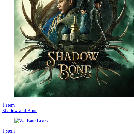
1
stem
Shadow and Bone
1
stem