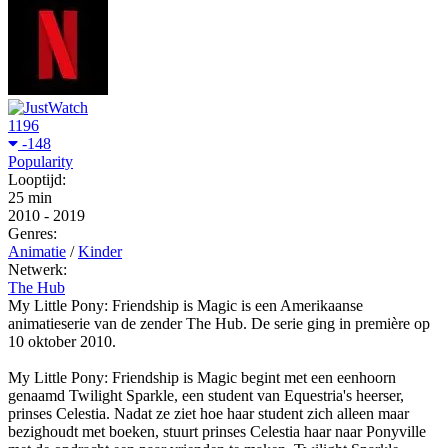
1196
-148
Popularity
Looptijd:
25 min
2010
-
2019
Genres:
Animatie
/
Kinder
Netwerk:
The Hub
My Little Pony: Friendship is Magic is een Amerikaanse
animatieserie van de zender The Hub. De serie ging in première op
10 oktober 2010.
My Little Pony: Friendship is Magic begint met een eenhoorn
genaamd Twilight Sparkle, een student van Equestria's heerser,
prinses Celestia. Nadat ze ziet hoe haar student zich alleen maar
bezighoudt met boeken, stuurt prinses Celestia haar naar Ponyville