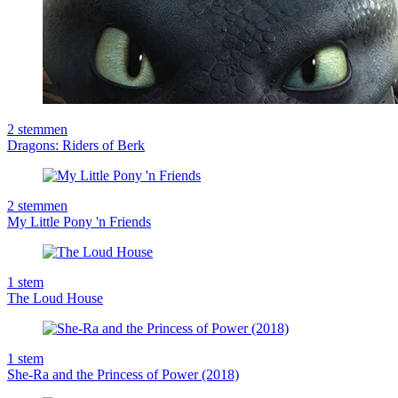
2
stemmen
Dragons: Riders of Berk
2
stemmen
My Little Pony 'n Friends
1
stem
The Loud House
1
stem
She-Ra and the Princess of Power (2018)