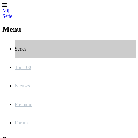
Mijn
Serie
Menu
Series
Top 100
Nieuws
Premium
Forum