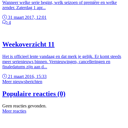
Wanneer welke serie begint, welk seizoen of première en welke
zender. Zaterdag 1 apr...
31 maart 2017, 12:01
4
Weekoverzicht 11
Het is officieel lente vandaag en dat merk je gelijk. Er komt steeds
meer serienieuws binnen. Vernieuwingen, cancelleringen en
finaledatums zijn aan d...
21 maart 2016, 15:33
Meer nieuwsberichten
Populaire reacties (0)
Geen reacties gevonden.
Meer reacties