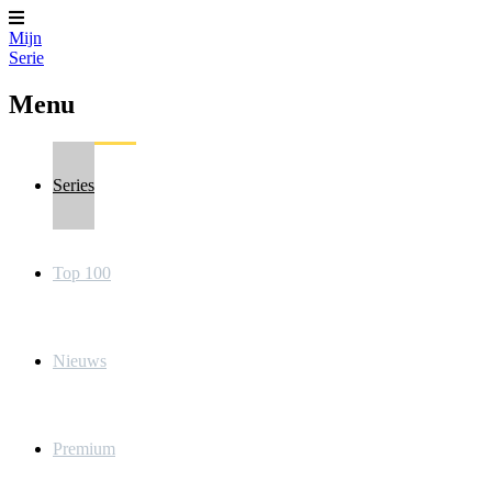
Mijn
Serie
Menu
Series
Top 100
Nieuws
Premium