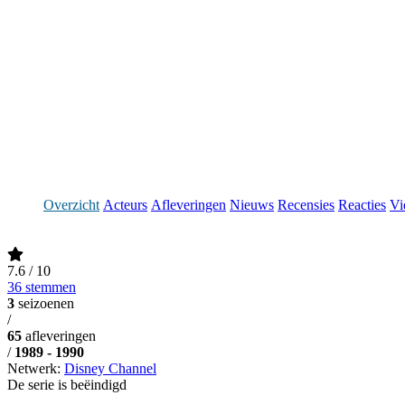
Overzicht
Acteurs
Afleveringen
Nieuws
Recensies
Reacties
Vi
7.6
/ 10
36 stemmen
3
seizoenen
/
65
afleveringen
/
1989 - 1990
Netwerk:
Disney Channel
De serie is beëindigd