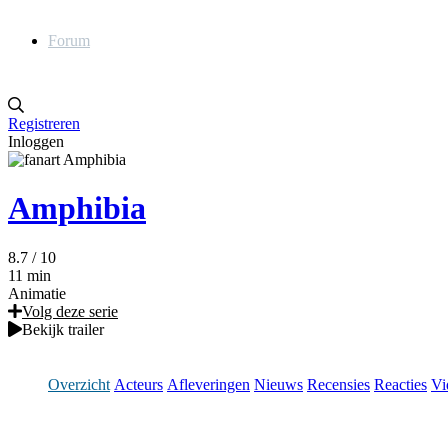
Forum
Registreren
Inloggen
Amphibia
8.7
/ 10
11 min
Animatie
Volg deze serie
Bekijk trailer
Overzicht
Acteurs
Afleveringen
Nieuws
Recensies
Reacties
Vi