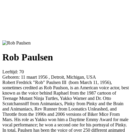
Rob Paulsen
Leeftijd:
70
Geboren:
11 maart 1956 , Detroit, Michigan, USA
Robert Fredrick "Rob" Paulsen III (born March 11, 1956),
sometimes credited as Rob Paulson, is an American voice actor, best
known as the voice behind Raphael from the 1987 cartoon of
Teenage Mutant Ninja Turtles, Yakko Warner and Dr. Otto
Scratchansniff from Animaniacs, Pinky from Pinky and the Brain
and Animaniacs, Rev Runner from Loonatics Unleashed, and
Throttle from the 1990s and 2006 versions of Biker Mice From
Mars. His role as Yakko won him a Daytime Emmy Award for male
vocal performance; he won a second one for his portrayal of Pinky.
In total, Paulsen has been the voice of over 250 different animated