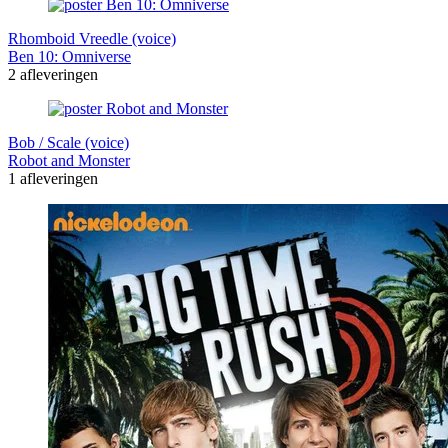
Rhomboid Vreedle (voice)
Ben 10: Omniverse
2 afleveringen
Bob / Scale (voice)
Robot and Monster
1 afleveringen