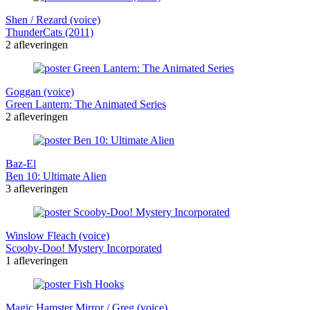
Shen / Rezard (voice)
ThunderCats (2011)
2 afleveringen
Goggan (voice)
Green Lantern: The Animated Series
2 afleveringen
Baz-El
Ben 10: Ultimate Alien
3 afleveringen
Winslow Fleach (voice)
Scooby-Doo! Mystery Incorporated
1 afleveringen
Magic Hamster Mirror / Greg (voice)