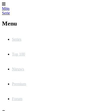
Mijn
Serie
Menu
Series
Top 100
Nieuws
Premium
Forum