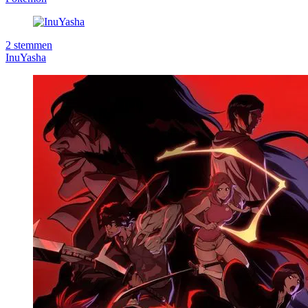
2
stemmen
InuYasha