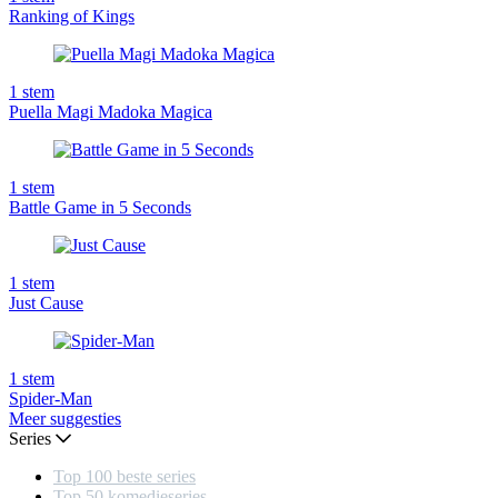
Ranking of Kings
1
stem
Puella Magi Madoka Magica
1
stem
Battle Game in 5 Seconds
1
stem
Just Cause
1
stem
Spider-Man
Meer suggesties
Series
Top 100 beste series
Top 50 komedieseries