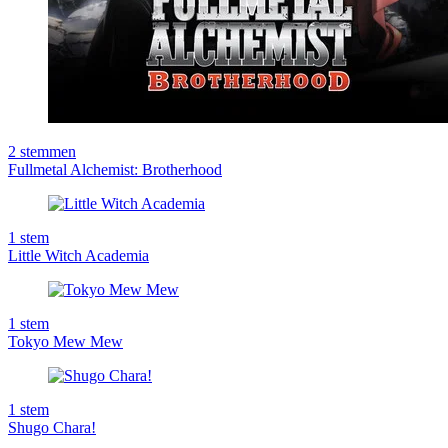
2
stemmen
Fullmetal Alchemist: Brotherhood
1
stem
Little Witch Academia
1
stem
Tokyo Mew Mew
1
stem
Shugo Chara!