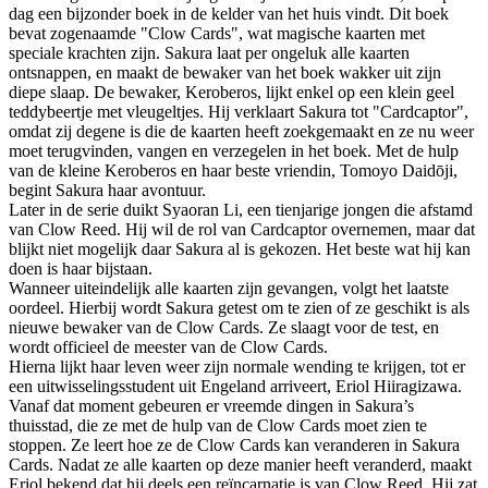
dag een bijzonder boek in de kelder van het huis vindt. Dit boek
bevat zogenaamde "Clow Cards", wat magische kaarten met
speciale krachten zijn. Sakura laat per ongeluk alle kaarten
ontsnappen, en maakt de bewaker van het boek wakker uit zijn
diepe slaap. De bewaker, Keroberos, lijkt enkel op een klein geel
teddybeertje met vleugeltjes. Hij verklaart Sakura tot "Cardcaptor",
omdat zij degene is die de kaarten heeft zoekgemaakt en ze nu weer
moet terugvinden, vangen en verzegelen in het boek. Met de hulp
van de kleine Keroberos en haar beste vriendin, Tomoyo Daidōji,
begint Sakura haar avontuur.
Later in de serie duikt Syaoran Li, een tienjarige jongen die afstamd
van Clow Reed. Hij wil de rol van Cardcaptor overnemen, maar dat
blijkt niet mogelijk daar Sakura al is gekozen. Het beste wat hij kan
doen is haar bijstaan.
Wanneer uiteindelijk alle kaarten zijn gevangen, volgt het laatste
oordeel. Hierbij wordt Sakura getest om te zien of ze geschikt is als
nieuwe bewaker van de Clow Cards. Ze slaagt voor de test, en
wordt officieel de meester van de Clow Cards.
Hierna lijkt haar leven weer zijn normale wending te krijgen, tot er
een uitwisselingsstudent uit Engeland arriveert, Eriol Hiiragizawa.
Vanaf dat moment gebeuren er vreemde dingen in Sakura’s
thuisstad, die ze met de hulp van de Clow Cards moet zien te
stoppen. Ze leert hoe ze de Clow Cards kan veranderen in Sakura
Cards. Nadat ze alle kaarten op deze manier heeft veranderd, maakt
Eriol bekend dat hij deels een reïncarnatie is van Clow Reed. Hij zat