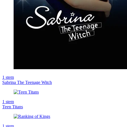
1
stem
Sabrina The Teenage Witch
1
stem
Teen Titans
1
stem