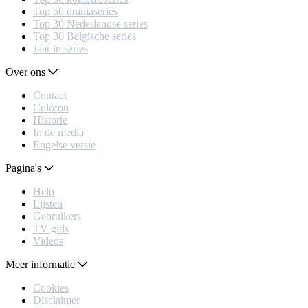
Top 50 dramaseries
Top 30 Nederlandse series
Top 30 Belgische series
Jaar in series
Over ons
Contact
Colofon
Historie
In de media
Engelse versie
Pagina's
Help
Lijsten
Gebruikers
TV gids
Videos
Meer informatie
Cookies
Disclaimer