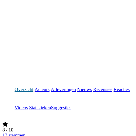
Overzicht
Acteurs
Afleveringen
Nieuws
Recensies
Reacties
Videos
Statistieken
Suggesties
8
/ 10
17 stemmen