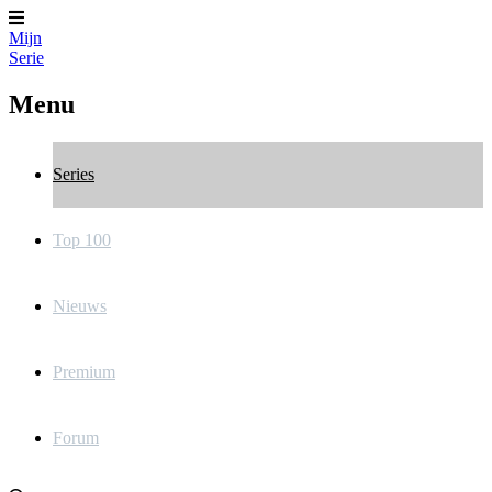
Mijn
Serie
Menu
Series
Top 100
Nieuws
Premium
Forum