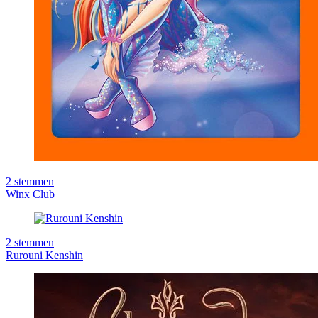
2
stemmen
Winx Club
2
stemmen
Rurouni Kenshin