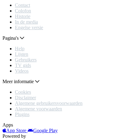
Contact
Colofon
Historie
In de media
Engelse versie
Pagina's
Help
Lijsten
Gebruikers
TV gids
Videos
Meer informatie
Cookies
Disclaimer
Algemene gebruikersvoorwaarden
Algemene voorwaarden
Plugins
Apps
App Store
Google Play
Powered by