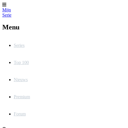
Mijn
Serie
Menu
Series
Top 100
Nieuws
Premium
Forum